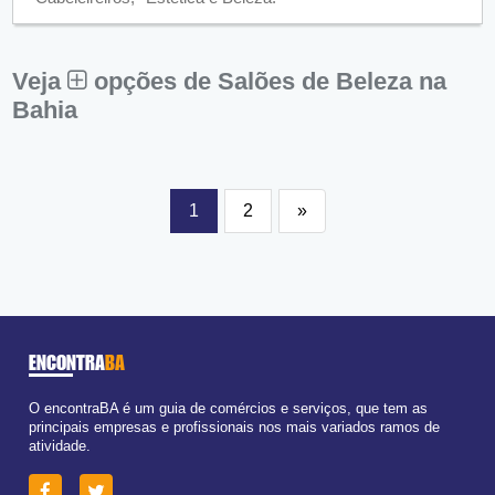
Veja
opções de Salões de Beleza na
Bahia
1
2
»
ENCONTRA
BA
O encontraBA é um guia de comércios e serviços, que tem as
principais empresas e profissionais nos mais variados ramos de
atividade.