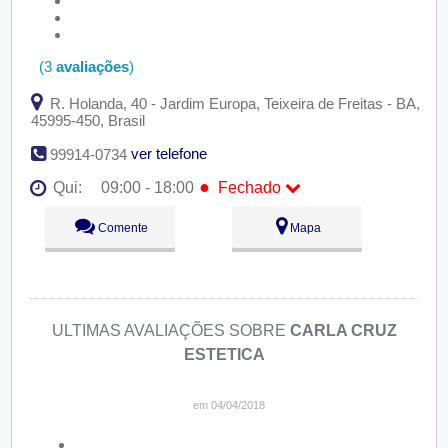
(3
avaliações
)
R. Holanda, 40 - Jardim Europa, Teixeira de Freitas - BA,
45995-450, Brasil
ver telefone
99914-0734
●
Qui:
09:00 - 18:00
Fechado
Seg:
09:00 - 18:00
Comente
Mapa
Ter:
09:00 - 18:00
Qua:
09:00 - 18:00
●
Qui:
09:00 - 18:00
Fechado
Sex:
09:00 - 18:00
Sáb:
Fechado
Dom:
Fechado
ULTIMAS AVALIAÇÕES SOBRE
CARLA CRUZ
ESTETICA
em 04/04/2018