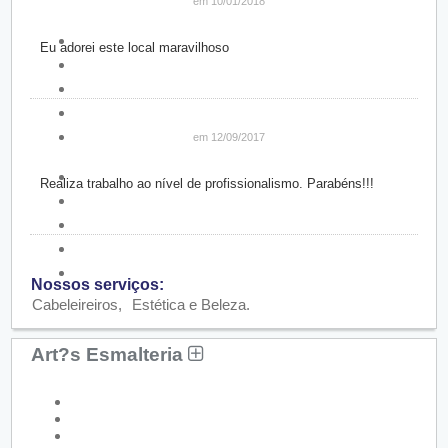
em 10/01/2018
Eu adorei este local maravilhoso
em 12/09/2017
Realiza trabalho ao nível de profissionalismo. Parabéns!!!
Nossos serviços:
Cabeleireiros
Estética e Beleza
Art?s Esmalteria