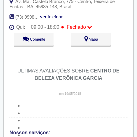
Av. Mal. Castelo Branco, 779 - Centro, Teixeira de
Freitas - BA, 45985-148, Brasil
ver telefone
(73) 99985-7512
●
Qui:
09:00 - 18:00
Fechado
Seg:
09:00 - 18:00
Comente
Mapa
Ter:
09:00 - 18:00
Qua:
09:00 - 18:00
●
Qui:
09:00 - 18:00
Fechado
Sex:
09:00 - 18:00
Sáb:
Fechado
Dom:
Fechado
ULTIMAS AVALIAÇÕES SOBRE
CENTRO DE
BELEZA VERÔNICA GARCIA
em 19/05/2018
Nossos serviços: