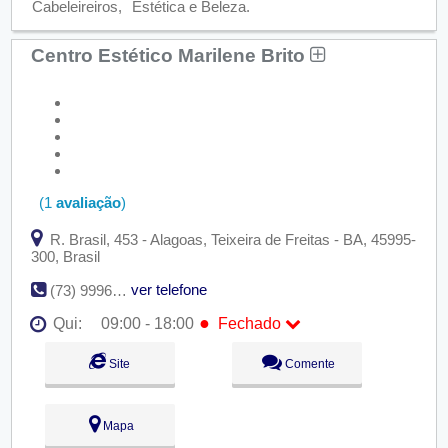
Cabeleireiros
Estética e Beleza
Centro Estético Marilene Brito
(1
avaliação
)
R. Brasil, 453 - Alagoas, Teixeira de Freitas - BA, 45995-
300, Brasil
ver telefone
(73) 99967-2464
●
Qui:
09:00 - 18:00
Fechado
Seg:
09:00 - 18:00
Site
Comente
Ter:
09:00 - 18:00
Qua:
09:00 - 18:00
●
Qui:
09:00 - 18:00
Fechado
Sex:
09:00 - 18:00
Mapa
Sáb:
Fechado