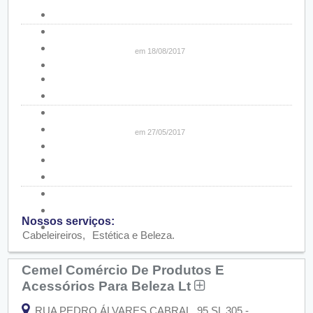
em 18/08/2017
em 27/05/2017
Nossos serviços:
Cabeleireiros
Estética e Beleza
Cemel Comércio De Produtos E
Acessórios Para Beleza Lt
RUA PEDRO ÁLVARES CABRAL, 95 SL 305 -