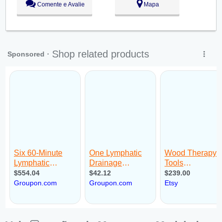
Comente e Avalie
Mapa
Ter:
09:00 - 18:00
Qua:
09:00 - 18:00
Qui:
09:00 - 18:00
Sex:
09:00 - 18:00
Sáb:
Fechado
Dom:
Fechado