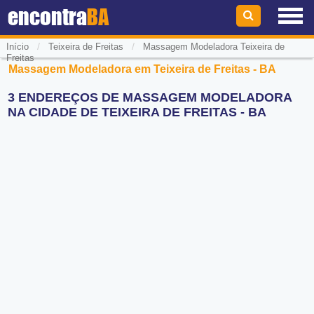
encontra
BA
/
/
Início
Teixeira de Freitas
Massagem Modeladora Teixeira de
Freitas
Massagem Modeladora em Teixeira de Freitas - BA
3 ENDEREÇOS DE MASSAGEM MODELADORA
NA CIDADE DE TEIXEIRA DE FREITAS - BA