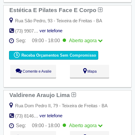
Sex:
09:00 - 18:00
Estética E Pilates Face E Corpo
Sáb:
Fechado
Dom:
Fechado
Rua São Pedro, 93 - Teixeira de Freitas - BA
ver telefone
(73) 9907-4031
Seg:
09:00 - 18:00
Aberto
agora
Seg:
09:00 - 18:00
Aberto
agora
Ter:
09:00 - 18:00
Receba Orçamentos Sem Compromisso
Qua:
09:00 - 18:00
Qui:
09:00 - 18:00
Sex:
09:00 - 18:00
Comente e Avalie
Mapa
Sáb:
Fechado
Dom:
Fechado
Valdirene Araujo Lima
Rua Dom Pedro II, 79 - Teixeira de Freitas - BA
ver telefone
(73) 8146-0940 / (73) 9984-2220
Seg:
09:00 - 18:00
Aberto
agora
Seg:
09:00 - 18:00
Aberto
agora