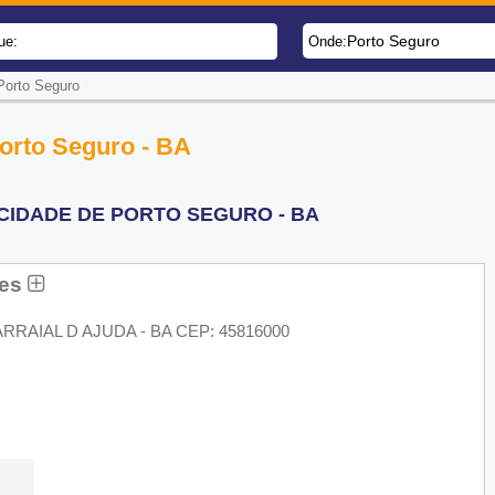
Porto Seguro
ue:
Onde:
Porto Seguro
orto Seguro - BA
CIDADE DE PORTO SEGURO - BA
ães
RRAIAL D AJUDA - BA CEP: 45816000