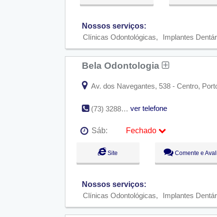
Qua:
09:00 - 18:00
Qui:
09:00 - 18:00
Sex:
09:00 - 18:00
Nossos serviços:
Sáb:
Fechado
Clínicas Odontológicas
Implantes Dentár
Dom:
Fechado
Bela Odontologia
Av. dos Navegantes, 538 - Centro, Porto
ver telefone
(73) 3288-2860
Sáb:
Fechado
Seg:
09:00 - 18:00
Site
Comente e Aval
Ter:
09:00 - 18:00
Qua:
09:00 - 18:00
Qui:
09:00 - 18:00
Sex:
09:00 - 18:00
Nossos serviços:
Sáb:
Fechado
Clínicas Odontológicas
Implantes Dentár
Dom:
Fechado