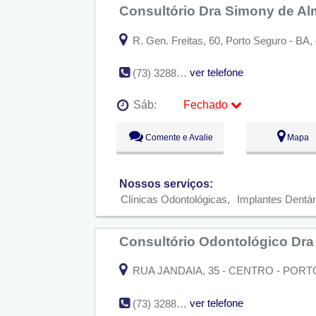
Consultório Dra Simony de Al
R. Gen. Freitas, 60, Porto Seguro - BA,
ver telefone
(73) 3288-3410
Sáb:
Fechado
Seg:
09:00 - 18:00
Comente e Avalie
Mapa
Ter:
09:00 - 18:00
Qua:
09:00 - 18:00
Qui:
09:00 - 18:00
Sex:
09:00 - 18:00
Nossos serviços:
Sáb:
Fechado
Clínicas Odontológicas
Implantes Dentár
Dom:
Fechado
Consultório Odontológico Dra
RUA JANDAIA, 35 - CENTRO - PORT
ver telefone
(73) 3288-1172