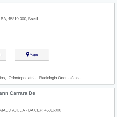
 BA, 45810-000, Brasil
ie
Mapa
ios
Odontopediatria
Radiologia Odontológica
ann Carrara De
IAL D AJUDA - BA CEP: 45816000