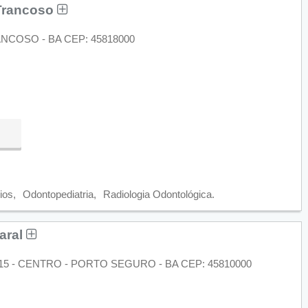
Trancoso
NCOSO - BA CEP: 45818000
ios
Odontopediatria
Radiologia Odontológica
aral
5 - CENTRO - PORTO SEGURO - BA CEP: 45810000