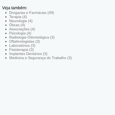
Veja também:
Drogarias e Farmácias (49)
Terapia (4)
Neurologia (4)
Óticas (4)
Associações (4)
Psicologia (4)
Radiologia Odontológica (3)
Oftalmologistas (3)
Laboratórios (3)
Fisioterapia (3)
Implantes Dentários (3)
Medicina e Segurança do Trabalho (3)