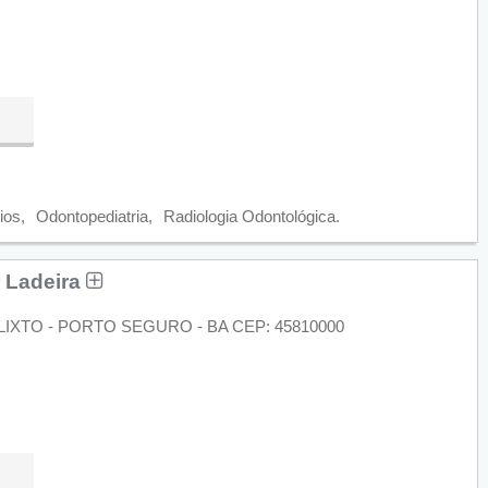
ios
Odontopediatria
Radiologia Odontológica
r Ladeira
LIXTO - PORTO SEGURO - BA CEP: 45810000