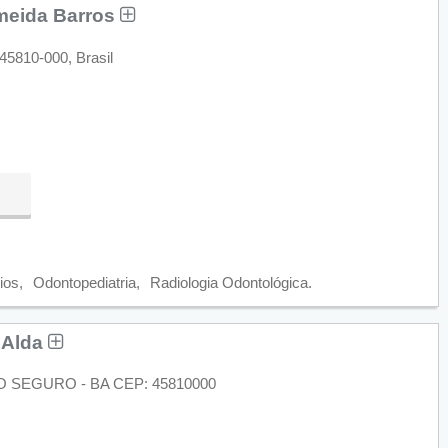
meida Barros
 45810-000, Brasil
ios
Odontopediatria
Radiologia Odontológica
 Alda
O SEGURO - BA CEP: 45810000