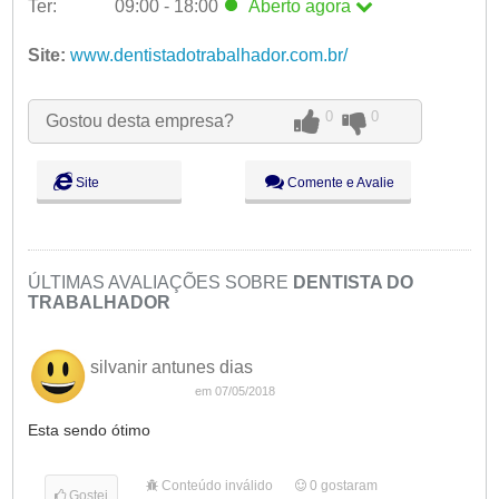
Ter:
09:00 - 18:00
Aberto
agora
Seg:
09:00 - 18:00
Ter:
Site:
www.dentistadotrabalhador.com.br/
09:00 - 18:00
Aberto
agora
Qua:
09:00 - 18:00
Qui:
09:00 - 18:00
Sex:
09:00 - 18:00
0
0
Gostou desta empresa?
Sáb:
Fechado
Dom:
Fechado
Site
Comente e Avalie
ÚLTIMAS AVALIAÇÕES SOBRE
DENTISTA DO
TRABALHADOR
silvanir antunes dias
em 07/05/2018
Esta sendo ótimo
Conteúdo inválido
0
gostaram
Gostei