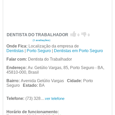
DENTISTA DO TRABALHADOR
0
0
(3
avaliações
)
Onde Fica:
Localização da empresa de
Dentistas
|
Porto Seguro
|
Dentistas em Porto Seguro
Falar com:
Dentista do Trabalhador
Endereço:
Av. Getúlio Vargas, 85, Porto Seguro - BA,
45810-000, Brasil
Bairro:
Avenida Getúlio Vargas
Cidade:
Porto
Seguro
Estado:
BA
Telefone:
(73) 3288-4273
ver telefone
Horário de funcionamento: