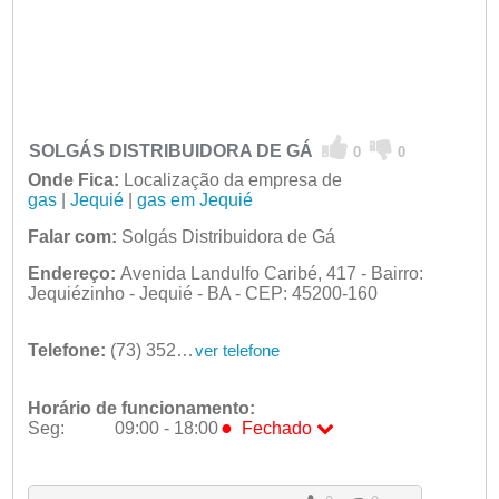
SOLGÁS DISTRIBUIDORA DE GÁ
0
0
Onde Fica:
Localização da empresa de
gas
|
Jequié
|
gas em Jequié
Falar com:
Solgás Distribuidora de Gá
Endereço:
Avenida Landulfo Caribé, 417 - Bairro:
Jequiézinho - Jequié - BA - CEP: 45200-160
Telefone:
(73) 3525-0518
ver telefone
Horário de funcionamento:
●
Seg:
09:00 - 18:00
Fechado
●
Seg:
09:00 - 18:00
Fechado
Ter:
09:00 - 18:00
Qua:
09:00 - 18:00