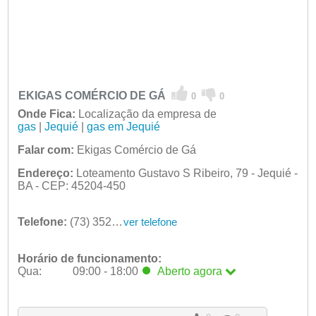
EKIGAS COMÉRCIO DE GÁ
0
0
Onde Fica:
Localização da empresa de
gas
|
Jequié
|
gas em Jequié
Falar com:
Ekigas Comércio de Gá
Endereço:
Loteamento Gustavo S Ribeiro, 79 - Jequié -
BA - CEP: 45204-450
Telefone:
(73) 3525-0000
ver telefone
Horário de funcionamento:
Qua:
09:00 - 18:00
Aberto
agora
Seg:
09:00 - 18:00
Ter:
09:00 - 18:00
Qua:
09:00 - 18:00
Aberto
agora