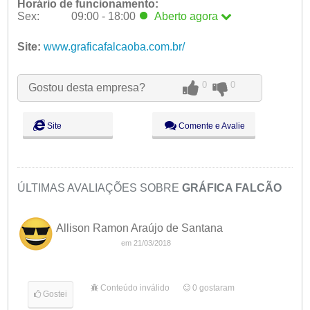
Horário de funcionamento:
Sex:
09:00 - 18:00
Aberto
agora
Seg:
09:00 - 18:00
Ter:
Site:
www.graficafalcaoba.com.br/
09:00 - 18:00
Qua:
09:00 - 18:00
Qui:
09:00 - 18:00
Sex:
09:00 - 18:00
Aberto
agora
0
0
Gostou desta empresa?
Sáb:
Fechado
Dom:
Fechado
Site
Comente e Avalie
ÚLTIMAS AVALIAÇÕES SOBRE
GRÁFICA FALCÃO
Allison Ramon Araújo de Santana
em 21/03/2018
Conteúdo inválido
0
gostaram
Gostei