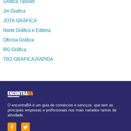
Gráfica Tiposet
Jm Grafica
JOTA GRÁFICA
Norte Gráfica e Editora
Oficina Gráfica
RG Gráfica
TR2 GRAFICA RAPIDA
ENCONTRA
BA
O encontraBA é um guia de comércios e serviços, que tem as
principais empresas e profissionais nos mais variados ramos de
atividade.