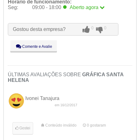
Horário de funcionamento:
Seg:
09:00 - 18:00
Aberto
agora
Seg:
09:00 - 18:00
Aberto
agora
Ter:
09:00 - 18:00
Qua:
09:00 - 18:00
0
0
Gostou desta empresa?
Qui:
09:00 - 18:00
Sex:
09:00 - 18:00
Sáb:
Fechado
Comente e Avalie
Dom:
Fechado
ÚLTIMAS AVALIAÇÕES SOBRE
GRÁFICA SANTA
HELENA
Ivonei Tanajura
em 16/12/2017
Conteúdo inválido
0
gostaram
Gostei