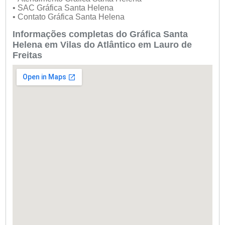
• SAC Gráfica Santa Helena
• Contato Gráfica Santa Helena
Informações completas do Gráfica Santa
Helena em Vilas do Atlântico em Lauro de
Freitas