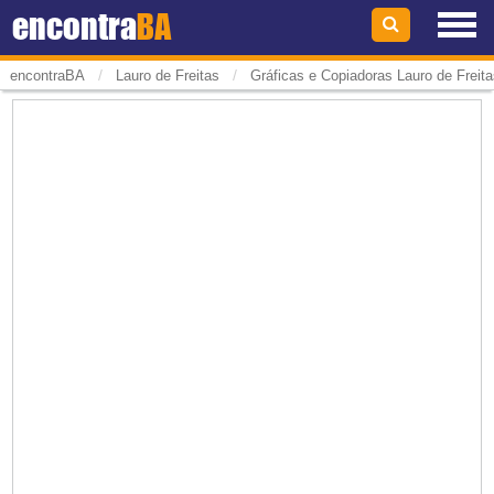
encontra
BA
/
/
encontraBA
Lauro de Freitas
Gráficas e Copiadoras Lauro de Freita