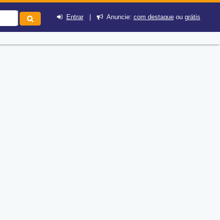
Entrar
|
Anuncie:
com destaque
ou
grátis