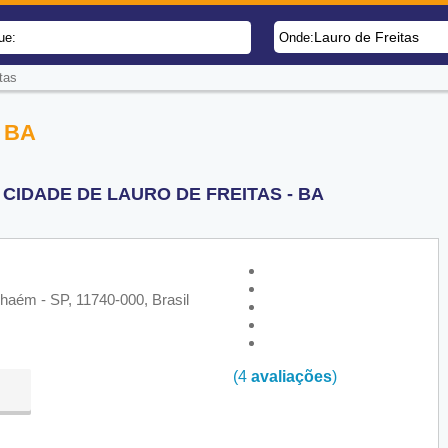
Lauro de Freitas
ue:
Onde:
tas
- BA
CIDADE DE LAURO DE FREITAS - BA
haém - SP, 11740-000, Brasil
(4
avaliações
)