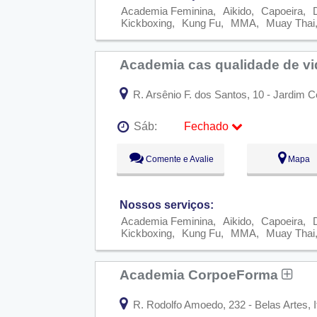
Sáb:
Fechado
Academia Feminina
Aikido
Capoeira
Dom:
Fechado
Kickboxing
Kung Fu
MMA
Muay Thai
Academia cas qualidade de v
R. Arsênio F. dos Santos, 10 - Jardim Ce
Sáb:
Fechado
Seg:
09:00 - 18:00
Comente e Avalie
Mapa
Ter:
09:00 - 18:00
Qua:
09:00 - 18:00
Qui:
09:00 - 18:00
Sex:
09:00 - 18:00
Nossos serviços:
Sáb:
Fechado
Academia Feminina
Aikido
Capoeira
Dom:
Fechado
Kickboxing
Kung Fu
MMA
Muay Thai
Academia CorpoeForma
R. Rodolfo Amoedo, 232 - Belas Artes, I