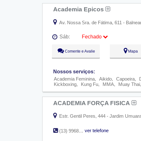
Academia Epicos
Av. Nossa Sra. de Fátima, 611 - Balnear
Sáb:
Fechado
Seg:
09:00 - 18:00
Comente e Avalie
Mapa
Ter:
09:00 - 18:00
Qua:
09:00 - 18:00
Qui:
09:00 - 18:00
Sex:
09:00 - 18:00
Nossos serviços:
Sáb:
Fechado
Academia Feminina
Aikido
Capoeira
Dom:
Fechado
Kickboxing
Kung Fu
MMA
Muay Thai
ACADEMIA FORÇA FISICA
Estr. Gentil Peres, 444 - Jardim Umuara
ver telefone
(13) 99686-0679