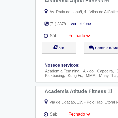
Academia Alpha Fitness
Av. Praia de Itapuã, 4 - Vilas do Atlânti
ver telefone
(71) 3379-5928
Sáb:
Fechado
Seg:
09:00 - 18:00
Site
Comente e Aval
Ter:
09:00 - 18:00
Qua:
09:00 - 18:00
Qui:
09:00 - 18:00
Sex:
09:00 - 18:00
Nossos serviços:
Sáb:
Fechado
Academia Feminina
Aikido
Capoeira
Dom:
Fechado
Kickboxing
Kung Fu
MMA
Muay Thai
Academia Atitude Fitness
Via de Ligação, 139 - Polo Hab. Litoral N
Sáb:
Fechado