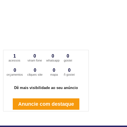
1
0
0
0
acessos
viram fone
whatsapp
gostei
0
0
0
0
orçamentos
cliques site
mapa
ñ gostei
Dê mais visibilidade ao seu anúncio
Anuncie com destaque