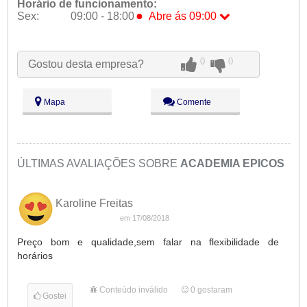
Horário de funcionamento:
●
Sex:
09:00 - 18:00
Abre ás 09:00
Seg:
09:00 - 18:00
Ter:
09:00 - 18:00
Qua:
09:00 - 18:00
0
0
Gostou desta empresa?
Qui:
09:00 - 18:00
●
Sex:
09:00 - 18:00
Abre ás 09:00
Sáb:
Fechado
Mapa
Comente
Dom:
Fechado
ÚLTIMAS AVALIAÇÕES SOBRE
ACADEMIA EPICOS
Karoline Freitas
em 17/08/2018
Preço bom e qualidade,sem falar na flexibilidade de
horários
Conteúdo inválido
0
gostaram
Gostei