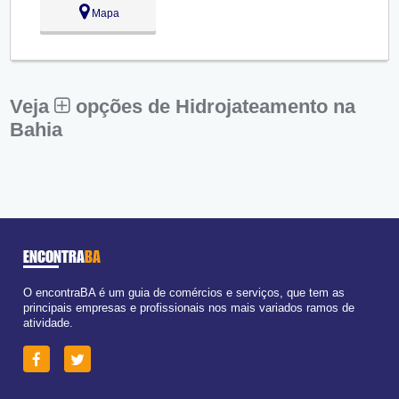
Mapa
Veja
opções de Hidrojateamento na
Bahia
ENCONTRA
BA
O encontraBA é um guia de comércios e serviços, que tem as
principais empresas e profissionais nos mais variados ramos de
atividade.