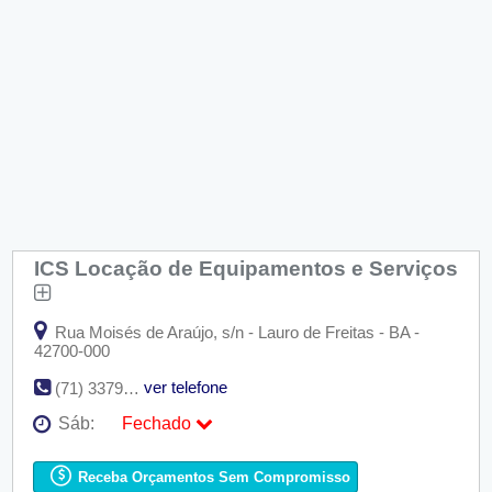
ICS Locação de Equipamentos e Serviços
Rua Moisés de Araújo, s/n - Lauro de Freitas - BA -
42700-000
ver telefone
(71) 3379-9497 / (71) 3369-1124 / (71) 3369-1193
Sáb:
Fechado
Seg:
09:00 - 18:00
Ter:
09:00 - 18:00
Receba Orçamentos Sem Compromisso