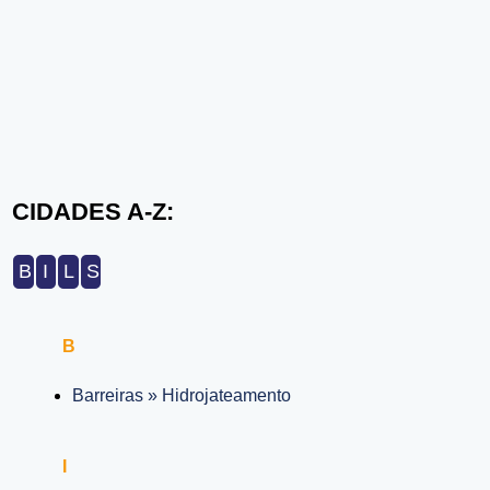
CIDADES A-Z:
B
I
L
S
B
Barreiras » Hidrojateamento
I