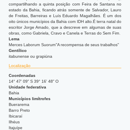
compartilhando a quinta posição com Feira de Santana no
estado da Bahia, ficando atrás somente de Salvador, Lauro
de Freitas, Barreiras e Luís Eduardo Magalhães. É um dos
oito únicos municípios da Bahia com IDH alto.
É terra natal do
escritor Jorge Amado, que a descreve em algumas de suas
obras, como Gabriela, Cravo e Canela e Terras do Sem Fim.
Lema
Merces Laborum Suorum"A recompensa de seus trabalhos"
Gentílico
itabunense ou grapiúna
Localização
Coordenadas
14° 47' 09" S 39° 16' 48" O
Unidade federativa
Bahia
Municípios limítrofes
Buerarema
Barro Preto
Ibicaraí
Ilhéus
Itajuípe