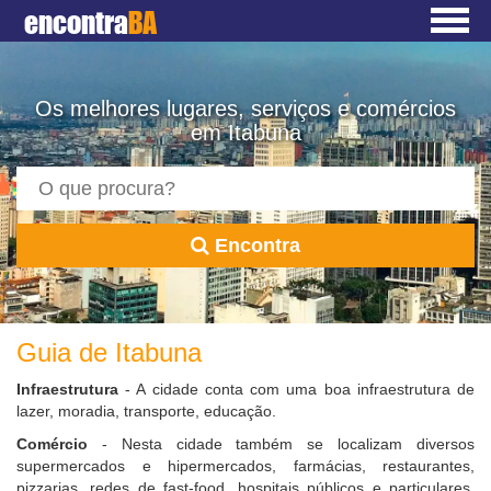
encontra
BA
Os melhores lugares, serviços e comércios
em Itabuna
Encontra
Guia de Itabuna
Infraestrutura
- A cidade conta com uma boa infraestrutura de
lazer, moradia, transporte, educação.
Comércio
- Nesta cidade também se localizam diversos
supermercados e hipermercados, farmácias, restaurantes,
pizzarias, redes de fast-food, hospitais públicos e particulares,