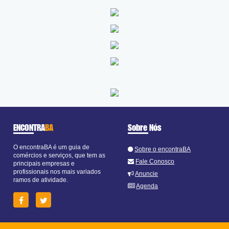
ENCONTRA
BA
Sobre Nós
O encontraBA é um guia de
Sobre o encontraBA
comércios e serviços, que tem as
Fale Conosco
principais empresas e
profissionais nos mais variados
Anuncie
ramos de atividade.
Agenda