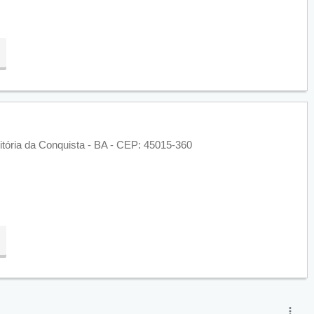
Vitória da Conquista - BA - CEP: 45015-360