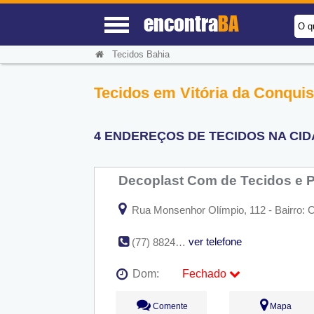
encontra
BA
O q
Tecidos Bahia
Tecidos em Vitória da Conquis
4 ENDEREÇOS DE TECIDOS NA CID
Decoplast Com de Tecidos e P
Rua Monsenhor Olímpio, 112 - Bairro: Ce
ver telefone
(77) 8824-0801
Dom:
Fechado
Seg:
09:00 - 18:00
Comente
Mapa
Ter:
09:00 - 18:00