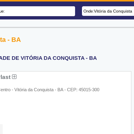
Vitória da Conquista
ue:
Onde:
ta - BA
ADE DE VITÓRIA DA CONQUISTA - BA
last
ntro - Vitória da Conquista - BA - CEP: 45015-300