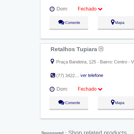
Dom:
Fechado
Seg:
09:00 - 18:00
Comente
Mapa
Ter:
09:00 - 18:00
Qua:
09:00 - 18:00
Qui:
09:00 - 18:00
Sex:
09:00 - 18:00
Sáb:
Fechado
Retalhos Tupiara
Dom:
Fechado
Praça Bandeira, 125 - Bairro: Centro - 
ver telefone
(77) 3422-5287
Dom:
Fechado
Seg:
09:00 - 18:00
Comente
Mapa
Ter:
09:00 - 18:00
Qua:
09:00 - 18:00
Qui:
09:00 - 18:00
Sex:
09:00 - 18:00
Sáb:
Fechado
Dom:
Fechado