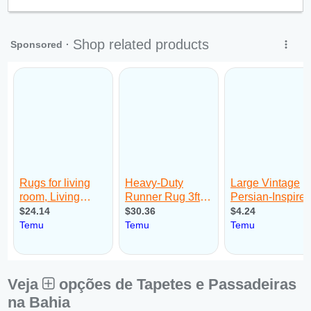
Qui:
09:00 - 18:00
Sex:
09:00 - 18:00
Sáb:
Fechado
Dom:
Fechado
Veja
opções de Tapetes e Passadeiras
na Bahia