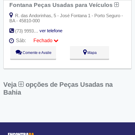
Fontana Peças Usadas para Veículos
Sáb:
Fechado
Dom:
Fechado
R. das Andorinhas, 5 - José Fontana 1 - Porto Seguro -
BA - 45810-000
ver telefone
(73) 9993-4663
Sáb:
Fechado
Seg:
09:00 - 18:00
Comente e Avalie
Mapa
Ter:
09:00 - 18:00
Qua:
09:00 - 18:00
Qui:
09:00 - 18:00
Sex:
09:00 - 18:00
Sáb:
Fechado
Dom:
Fechado
Veja
opções de Peças Usadas na
Bahia