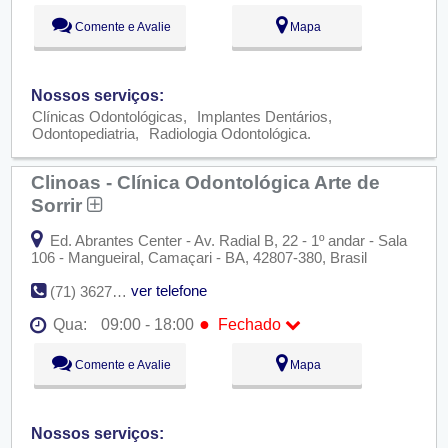
Seg:
09:00 - 18:00
Comente e Avalie
Mapa
Ter:
09:00 - 18:00
●
Qua:
09:00 - 18:00
Fechado
Qui:
09:00 - 18:00
Sex:
09:00 - 18:00
Nossos serviços:
Sáb:
Fechado
Clínicas Odontológicas
Implantes Dentários
Dom:
Fechado
Odontopediatria
Radiologia Odontológica
Clinoas - Clínica Odontológica Arte de
Sorrir
Ed. Abrantes Center - Av. Radial B, 22 - 1º andar - Sala
106 - Mangueiral, Camaçari - BA, 42807-380, Brasil
ver telefone
(71) 3627-5002
●
Qua:
09:00 - 18:00
Fechado
Seg:
09:00 - 18:00
Comente e Avalie
Mapa
Ter:
09:00 - 18:00
●
Qua:
09:00 - 18:00
Fechado
Qui:
09:00 - 18:00
Sex:
09:00 - 18:00
Nossos serviços:
Sáb:
Fechado