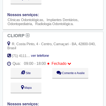
Sáb:
Fechado
Dom:
Fechado
Nossos serviços:
Clínicas Odontológicas
Implantes Dentários
Odontopediatria
Radiologia Odontológica
CLIORP
R. Costa Pinto, 4 - Centro, Camaçari - BA, 42800-040,
Brasil
ver telefone
(71) 4111-2189
●
Qua:
09:00 - 18:00
Fechado
Seg:
09:00 - 18:00
Site
Comente e Avalie
Ter:
09:00 - 18:00
●
Qua:
09:00 - 18:00
Fechado
Qui:
09:00 - 18:00
Sex:
09:00 - 18:00
Mapa
Sáb:
Fechado
Dom:
Fechado
Nossos serviços: