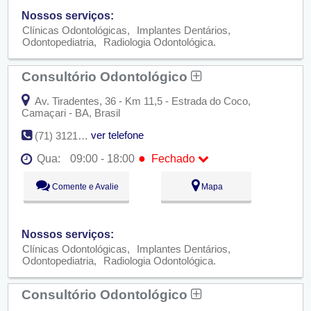
Sex:
09:00 - 18:00
Nossos serviços:
Sáb:
Fechado
Clínicas Odontológicas
Implantes Dentários
Dom:
Fechado
Odontopediatria
Radiologia Odontológica
Consultório Odontológico
Av. Tiradentes, 36 - Km 11,5 - Estrada do Coco,
Camaçari - BA, Brasil
ver telefone
(71) 3121-1718
●
Qua:
09:00 - 18:00
Fechado
Seg:
09:00 - 18:00
Comente e Avalie
Mapa
Ter:
09:00 - 18:00
●
Qua:
09:00 - 18:00
Fechado
Qui:
09:00 - 18:00
Sex:
09:00 - 18:00
Nossos serviços:
Sáb:
Fechado
Clínicas Odontológicas
Implantes Dentários
Dom:
Fechado
Odontopediatria
Radiologia Odontológica
Consultório Odontológico