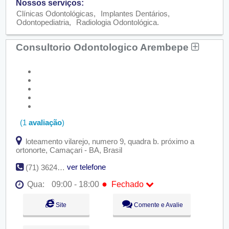
Nossos serviços:
Sáb:
Fechado
Clínicas Odontológicas
Implantes Dentários
Dom:
Fechado
Odontopediatria
Radiologia Odontológica
Consultorio Odontologico Arembepe
(1
avaliação
)
loteamento vilarejo, numero 9, quadra b. próximo a
ortonorte, Camaçari - BA, Brasil
ver telefone
(71) 3624-1633
●
Qua:
09:00 - 18:00
Fechado
Seg:
09:00 - 18:00
Site
Comente e Avalie
Ter:
09:00 - 18:00
●
Qua:
09:00 - 18:00
Fechado
Qui:
09:00 - 18:00