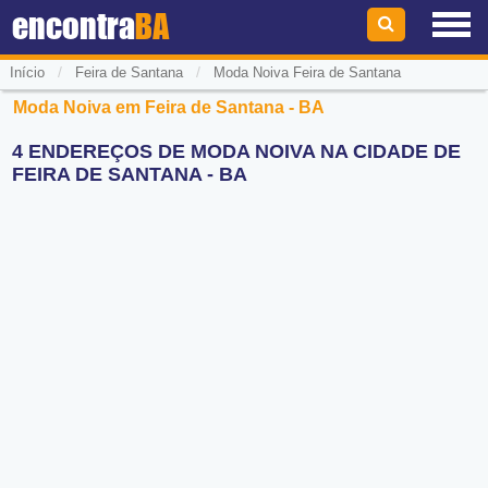
encontra
BA
/
/
Início
Feira de Santana
Moda Noiva Feira de Santana
Moda Noiva em Feira de Santana - BA
4 ENDEREÇOS DE MODA NOIVA NA CIDADE DE
FEIRA DE SANTANA - BA