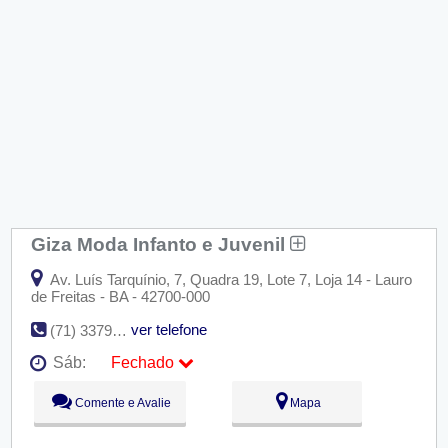
Giza Moda Infanto e Juvenil
Av. Luís Tarquínio, 7, Quadra 19, Lote 7, Loja 14 - Lauro
de Freitas - BA - 42700-000
ver telefone
(71) 3379-9885
Sáb:
Fechado
Seg:
09:00 - 18:00
Comente e Avalie
Mapa
Ter:
09:00 - 18:00
Qua:
09:00 - 18:00
Qui:
09:00 - 18:00