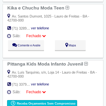
Sex:
09:00 - 18:00
Kika e Chuchu Moda Teen
Sáb:
Fechado
Dom:
Fechado
Av. Santos Dumont, 1025 - Lauro de Freitas - BA -
42700-000
ver telefone
(71) 3289-1061
Sáb:
Fechado
Seg:
09:00 - 18:00
Comente e Avalie
Mapa
Ter:
09:00 - 18:00
Qua:
09:00 - 18:00
Qui:
09:00 - 18:00
Sex:
09:00 - 18:00
Pittanga Kids Moda Infanto Juvenil
Sáb:
Fechado
Dom:
Fechado
Av. Luís Tarquínio, s/n, Loja 14 - Lauro de Freitas - BA -
42700-000
ver telefone
(71) 3379-9885 / (71) 8826-5995
Sáb:
Fechado
Seg:
09:00 - 18:00
Ter:
09:00 - 18:00
Receba Orçamentos Sem Compromisso