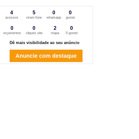
4
5
0
0
acessos
viram fone
whatsapp
gostei
0
0
2
0
orçamentos
cliques site
mapa
ñ gostei
Dê mais visibilidade ao seu anúncio
Anuncie com destaque