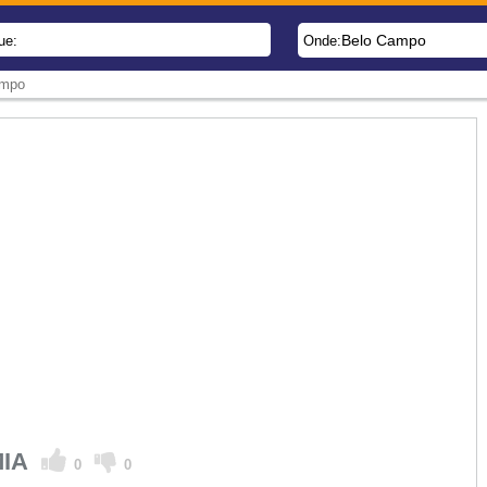
Belo Campo
ue:
Onde:
ampo
MIA
0
0