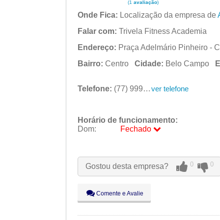
(1
avaliação
)
Onde Fica:
Localização da empresa de
Falar com:
Trivela Fitness Academia
Endereço:
Praça Adelmário Pinheiro - C
Bairro:
Centro
Cidade:
Belo Campo
E
Telefone:
(77) 99993-2991
ver telefone
Horário de funcionamento:
Dom:
Fechado
Seg:
09:00 - 18:00
Ter:
09:00 - 18:00
Qua:
09:00 - 18:00
0
0
Gostou desta empresa?
Qui:
09:00 - 18:00
Sex:
09:00 - 18:00
Sáb:
Fechado
Comente e Avalie
Dom:
Fechado