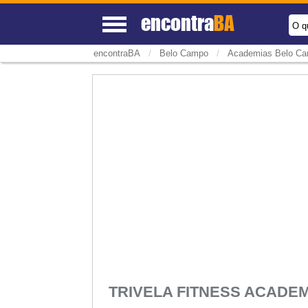
encontra
BA
O q
/
/
encontraBA
Belo Campo
Academias Belo C
TRIVELA FITNESS ACADE