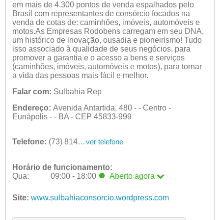
em mais de 4.300 pontos de venda espalhados pelo
Brasil com representantes de consórcio focados na
venda de cotas de: caminhões, imóveis, automóveis e
motos.As Empresas Rodobens carregam em seu DNA,
um histórico de inovação, ousadia e pioneirismo! Tudo
isso associado à qualidade de seus negócios, para
promover a garantia e o acesso a bens e serviços
(caminhões, imóveis, automóveis e motos), para tornar
a vida das pessoas mais fácil e melhor.
Falar com:
Sulbahia Rep
Endereço:
Avenida Antartida, 480 - - Centro -
Eunápolis - - BA - CEP 45833-999
Telefone:
(73) 8144-9810
ver telefone
Horário de funcionamento:
Qua:
09:00 - 18:00
Aberto
agora
Seg:
09:00 - 18:00
Ter:
Site:
www.sulbahiaconsorcio.wordpress.com
09:00 - 18:00
Qua:
09:00 - 18:00
Aberto
agora
Qui:
09:00 - 18:00