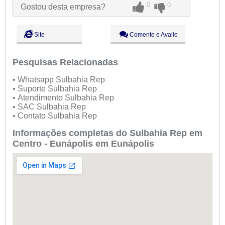
Sex:
09:00 - 18:00
0
0
Gostou desta empresa?
Sáb:
Fechado
Dom:
Fechado
Site
Comente e Avalie
Pesquisas Relacionadas
• Whatsapp Sulbahia Rep
• Suporte Sulbahia Rep
• Atendimento Sulbahia Rep
• SAC Sulbahia Rep
• Contato Sulbahia Rep
Informações completas do Sulbahia Rep em
Centro - Eunápolis em Eunápolis