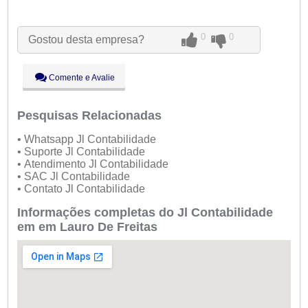
Seg:
09:00 - 18:00
Ter:
09:00 - 18:00
Qua:
09:00 - 18:00
0
0
Gostou desta empresa?
Qui:
09:00 - 18:00
Sex:
09:00 - 18:00
Sáb:
Fechado
Comente e Avalie
Dom:
Fechado
Pesquisas Relacionadas
• Whatsapp Jl Contabilidade
• Suporte Jl Contabilidade
• Atendimento Jl Contabilidade
• SAC Jl Contabilidade
• Contato Jl Contabilidade
Informações completas do Jl Contabilidade
em em Lauro De Freitas