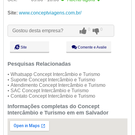
Seg:
09:00 - 18:00
Ter:
Site:
www.conceptviagens.com.br/
09:00 - 18:00
Qua:
09:00 - 18:00
Qui:
09:00 - 18:00
Sex:
09:00 - 18:00
Aberto
agora
0
0
Gostou desta empresa?
Sáb:
Fechado
Dom:
Fechado
Site
Comente e Avalie
Pesquisas Relacionadas
• Whatsapp Concept Intercâmbio e Turismo
• Suporte Concept Intercâmbio e Turismo
• Atendimento Concept Intercâmbio e Turismo
• SAC Concept Intercâmbio e Turismo
• Contato Concept Intercâmbio e Turismo
Informações completas do Concept
Intercâmbio e Turismo em em Salvador