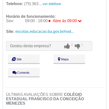
Telefone:
(75) 3631-0066
ver telefone
Horário de funcionamento:
●
Sex:
09:00 - 18:00
Abre ás 09:00
Seg:
09:00 - 18:00
Ter:
Site:
escolas.educacao.ba.gov.br/nod...
09:00 - 18:00
Qua:
09:00 - 18:00
Qui:
09:00 - 18:00
●
Sex:
09:00 - 18:00
Abre ás 09:00
0
0
Gostou desta empresa?
Sáb:
Fechado
Dom:
Fechado
Site
Mapa
Comente
ÚLTIMAS AVALIAÇÕES SOBRE
COLÉGIO
ESTADUAL FRANCISCO DA CONCEIÇÃO
MENEZES