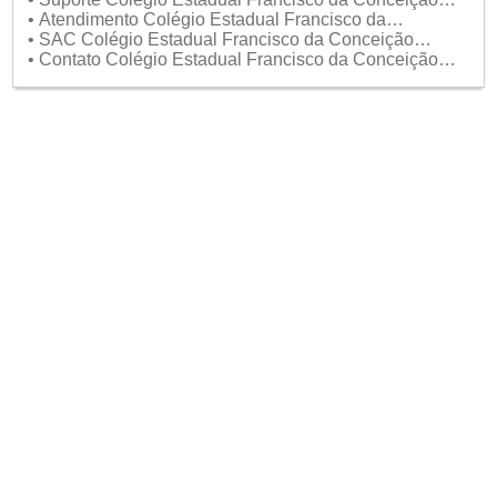
Menezes
• Atendimento Colégio Estadual Francisco da
Conceição Menezes
• SAC Colégio Estadual Francisco da Conceição
Menezes
• Contato Colégio Estadual Francisco da Conceição
Menezes