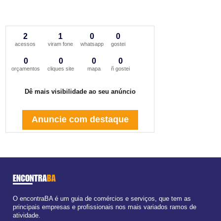
2
1
0
0
acessos
viram fone
whatsapp
gostei
0
0
0
0
orçamentos
cliques site
mapa
ñ gostei
Dê mais visibilidade ao seu anúncio
Anuncie com destaque
ENCONTRA
BA
O encontraBA é um guia de comércios e serviços, que tem as
principais empresas e profissionais nos mais variados ramos de
atividade.