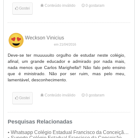
Conteúdo inválido
0
gostaram
Gostei
Weckson Vinicius
em 21/04/2016
Deve-se ter muuuuuito orgulho de estudar neste colégio,
afinal, um grande educador e admirado por nada mais,
nada menos que Carlos Marighella!! Não falo pelo ensino
que é ministrado. Não por ser ruim, mas pelo meu,
lamentável, desconhecimento.
Conteúdo inválido
0
gostaram
Gostei
Pesquisas Relacionadas
• Whatsapp Colégio Estadual Francisco da Conceição
Menezes
• Suporte Colégio Estadual Francisco da Conceição