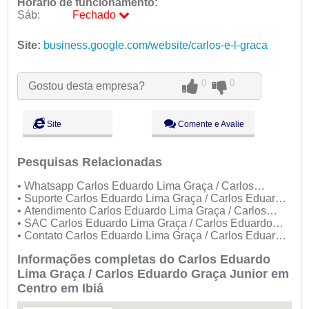
Horário de funcionamento:
Sáb:
Fechado
Seg:
09:00 - 18:00
Ter:
Site:
business.google.com/website/carlos-e-l-graca
09:00 - 18:00
Qua:
09:00 - 18:00
Qui:
09:00 - 18:00
Sex:
09:00 - 18:00
0
0
Gostou desta empresa?
Sáb:
Fechado
Dom:
Fechado
Site
Comente e Avalie
Pesquisas Relacionadas
• Whatsapp Carlos Eduardo Lima Graça / Carlos
Eduardo Graça Junior
• Suporte Carlos Eduardo Lima Graça / Carlos Eduardo
Graça Junior
• Atendimento Carlos Eduardo Lima Graça / Carlos
Eduardo Graça Junior
• SAC Carlos Eduardo Lima Graça / Carlos Eduardo
Graça Junior
• Contato Carlos Eduardo Lima Graça / Carlos Eduardo
Graça Junior
Informações completas do Carlos Eduardo
Lima Graça / Carlos Eduardo Graça Junior em
Centro em Ibiá