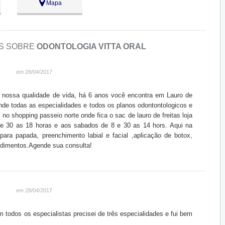
Mapa
ra
ES SOBRE
ODONTOLOGIA VITTA ORAL
em 28/04/2017
 nossa qualidade de vida, há 6 anos você encontra em Lauro de
tende todas as especialidades e todos os planos odontontologicos e
no shopping passeio norte onde fica o sac de lauro de freitas loja
e 30 as 18 horas e aos sabados de 8 e 30 as 14 hors. Aqui na
para papada, preenchimento labial e facial ,aplicação de botox,
edimentos.Agende sua consulta!
em 28/04/2017
 todos os especialistas precisei de três especialidades e fui bem