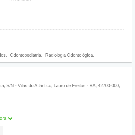
ios
Odontopediatria
Radiologia Odontológica
a, S/N - Vilas do Atlântico, Lauro de Freitas - BA, 42700-000,
ora