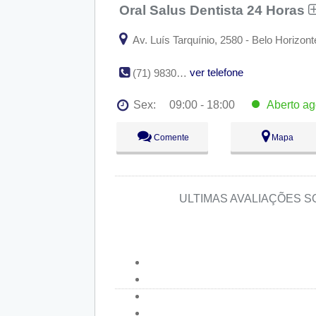
Oral Salus Dentista 24 Horas
Av. Luís Tarquínio, 2580 - Belo Horizont
ver telefone
(71) 98303-3365
Sex:
09:00 - 18:00
Aberto
ag
Seg:
09:00 - 18:00
Comente
Mapa
Ter:
09:00 - 18:00
Qua:
09:00 - 18:00
Qui:
09:00 - 18:00
Sex:
09:00 - 18:00
Aberto
ago
Sáb:
Fechado
ULTIMAS AVALIAÇÕES 
Dom:
Fechado