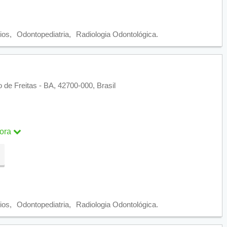
ra
ios
Odontopediatria
Radiologia Odontológica
 de Freitas - BA, 42700-000, Brasil
ora
ra
ios
Odontopediatria
Radiologia Odontológica