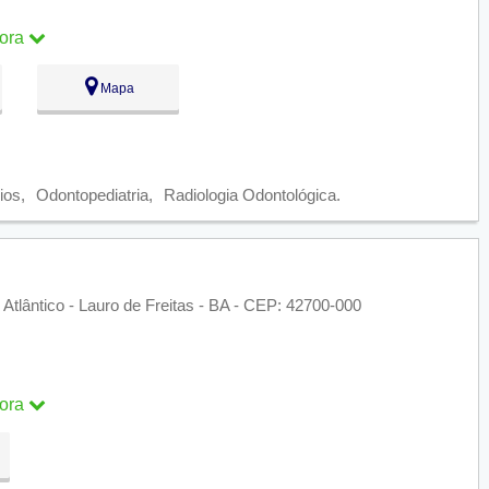
ora
Mapa
ra
ios
Odontopediatria
Radiologia Odontológica
Atlântico - Lauro de Freitas - BA - CEP: 42700-000
ora