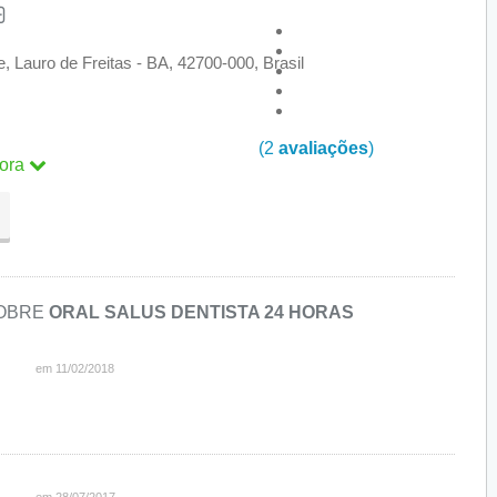
e, Lauro de Freitas - BA, 42700-000, Brasil
(2
avaliações
)
ora
ra
SOBRE
ORAL SALUS DENTISTA 24 HORAS
em 11/02/2018
em 28/07/2017