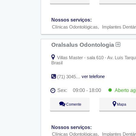
Qua:
09:00 - 18:00
Qui:
09:00 - 18:00
Sex:
09:00 - 18:00
Aberto
ago
Nossos serviços:
Sáb:
Fechado
Dom:
Fechado
Clínicas Odontológicas
Implantes Dentár
Oralsalus Odontologia
Villas Master - sala 610 - Av. Luís Tarqu
Brasil
ver telefone
(71) 3045-0537
Sex:
09:00 - 18:00
Aberto
ag
Seg:
09:00 - 18:00
Comente
Mapa
Ter:
09:00 - 18:00
Qua:
09:00 - 18:00
Qui:
09:00 - 18:00
Sex:
09:00 - 18:00
Aberto
ago
Nossos serviços:
Sáb:
Fechado
Dom:
Fechado
Clínicas Odontológicas
Implantes Dentár