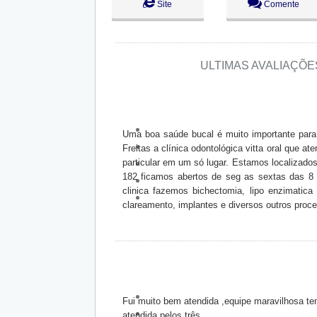
Site
Comente
Ter:
09:00 - 18:00
Qua:
09:00 - 18:00
Qui:
09:00 - 18:00
Sex:
09:00 - 18:00
Aberto
ago
Sáb:
Fechado
ULTIMAS AVALIAÇÕ
Dom:
Fechado
Uma boa saúde bucal é muito importante para
Freitas a clínica odontológica vitta oral que a
particular em um só lugar. Estamos localizados 
182 ficamos abertos de seg as sextas das 8 
clinica fazemos bichectomia, lipo enzimatica 
clareamento, implantes e diversos outros proc
Fui muito bem atendida ,equipe maravilhosa tem
atendida pelos três.