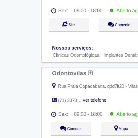
Sex:
09:00 - 18:00
Aberto
ag
Seg:
09:00 - 18:00
Site
Comente
Ter:
09:00 - 18:00
Qua:
09:00 - 18:00
Qui:
09:00 - 18:00
Sex:
09:00 - 18:00
Aberto
ago
Nossos serviços:
Sáb:
Fechado
Dom:
Fechado
Clínicas Odontológicas
Implantes Dentár
Odontovilas
Rua Praia Copacabana, qdd7lt20 - Vilas 
ver telefone
(71) 3379-1208
Sex:
09:00 - 18:00
Aberto
ag
Seg:
09:00 - 18:00
Comente
Mapa
Ter:
09:00 - 18:00
Qua:
09:00 - 18:00