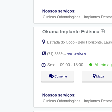
Qui:
09:00 - 18:00
Sex:
09:00 - 18:00
Aberto
ago
Nossos serviços:
Sáb:
Fechado
Dom:
Fechado
Clínicas Odontológicas
Implantes Dentár
Okuma Implante Estética
Estrada do Côco - Belo Horizonte, Lauro
ver telefone
(71) 3369-3763
Sex:
09:00 - 18:00
Aberto
ag
Seg:
09:00 - 18:00
Comente
Mapa
Ter:
09:00 - 18:00
Qua:
09:00 - 18:00
Qui:
09:00 - 18:00
Sex:
09:00 - 18:00
Aberto
ago
Nossos serviços:
Sáb:
Fechado
Dom:
Fechado
Clínicas Odontológicas
Implantes Dentár