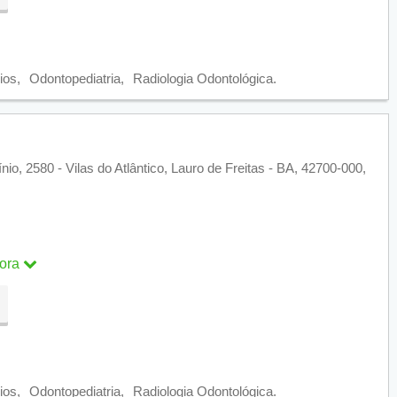
ra
ios
Odontopediatria
Radiologia Odontológica
ínio, 2580 - Vilas do Atlântico, Lauro de Freitas - BA, 42700-000,
ora
ra
ios
Odontopediatria
Radiologia Odontológica