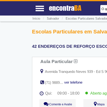
encontra
BA
O q
/
/
Início
Salvador
Escolas Particulares Salvado
Escolas Particulares em Salva
42 ENDEREÇOS DE REFORÇO ESCO
Aula Particular
Avenida Tranquedo Neves 939 - Ed S 90
ver telefone
(71) 98894-3654
Qui:
09:00 - 18:00
Aberto
ag
Seg:
09:00 - 18:00
Comente e Avalie
Mapa
Ter:
09:00 - 18:00