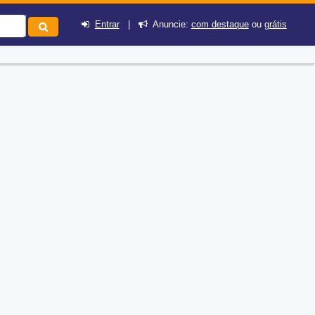
Entrar
|
Anuncie:
com destaque
ou
grátis