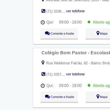
ver telefone
(71) 3336-7899
Qui:
09:00 - 18:00
Aberto
ag
Seg:
09:00 - 18:00
Comente e Avalie
Mapa
Ter:
09:00 - 18:00
Qua:
09:00 - 18:00
Qui:
09:00 - 18:00
Aberto
ago
Sex:
09:00 - 18:00
Colégio Bom Pastor - Escolas
Sáb:
Fechado
Dom:
Fechado
Rua Waldemar Falcão, 82 - Bairro: Brot
ver telefone
(71) 3357-0510
Qui:
09:00 - 18:00
Aberto
ag
Seg:
09:00 - 18:00
Comente e Avalie
Mapa
Ter:
09:00 - 18:00
Qua:
09:00 - 18:00
Qui:
09:00 - 18:00
Aberto
ago