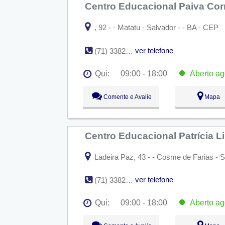
Centro Educacional Paiva Cor
Sáb:
Fechado
Dom:
Fechado
, 92 - - Matatu - Salvador - - BA - CEP
ver telefone
(71) 3382-2554
Qui:
09:00 - 18:00
Aberto
ag
Seg:
09:00 - 18:00
Comente e Avalie
Mapa
Ter:
09:00 - 18:00
Qua:
09:00 - 18:00
Qui:
09:00 - 18:00
Aberto
ago
Sex:
09:00 - 18:00
Centro Educacional Patrícia 
Sáb:
Fechado
Dom:
Fechado
Ladeira Paz, 43 - - Cosme de Farias - 
ver telefone
(71) 3382-6561
Qui:
09:00 - 18:00
Aberto
ag
Seg:
09:00 - 18:00