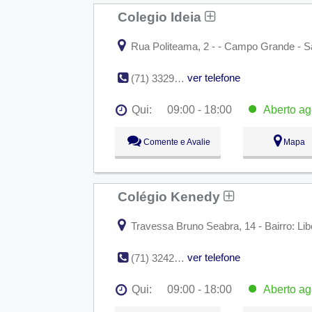
Sex:
09:00 - 18:00
Colegio Ideia
Sáb:
Fechado
Dom:
Fechado
Rua Politeama, 2 - - Campo Grande - S
ver telefone
(71) 3329-2340
Qui:
09:00 - 18:00
Aberto
ag
Seg:
09:00 - 18:00
Comente e Avalie
Mapa
Ter:
09:00 - 18:00
Qua:
09:00 - 18:00
Qui:
09:00 - 18:00
Aberto
ago
Sex:
09:00 - 18:00
Colégio Kenedy
Sáb:
Fechado
Dom:
Fechado
Travessa Bruno Seabra, 14 - Bairro: Lib
ver telefone
(71) 3242-7706
Qui:
09:00 - 18:00
Aberto
ag