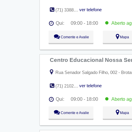
ver telefone
(71) 3388-7163
Qui:
09:00 - 18:00
Aberto
ag
Seg:
09:00 - 18:00
Comente e Avalie
Mapa
Ter:
09:00 - 18:00
Qua:
09:00 - 18:00
Qui:
09:00 - 18:00
Aberto
ago
Sex:
09:00 - 18:00
Centro Educacional Nossa Se
Sáb:
Fechado
Dom:
Fechado
Rua Senador Salgado Filho, 002 - Brota
ver telefone
(71) 2102-4300
Qui:
09:00 - 18:00
Aberto
ag
Seg:
09:00 - 18:00
Comente e Avalie
Mapa
Ter:
09:00 - 18:00
Qua:
09:00 - 18:00
Qui:
09:00 - 18:00
Aberto
ago
Sex:
09:00 - 18:00