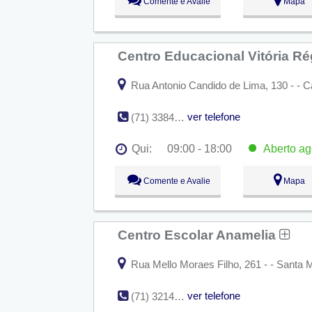
Comente e Avalie
Mapa
Ter:
09:00 - 18:00
Qua:
09:00 - 18:00
Qui:
09:00 - 18:00
Aberto
ago
Sex:
09:00 - 18:00
Centro Educacional Vitória R
Sáb:
Fechado
Dom:
Fechado
Rua Antonio Candido de Lima, 130 - - C
ver telefone
(71) 3384-1920
Qui:
09:00 - 18:00
Aberto
ag
Seg:
09:00 - 18:00
Comente e Avalie
Mapa
Ter:
09:00 - 18:00
Qua:
09:00 - 18:00
Qui:
09:00 - 18:00
Aberto
ago
Sex:
09:00 - 18:00
Centro Escolar Anamelia
Sáb:
Fechado
Dom:
Fechado
Rua Mello Moraes Filho, 261 - - Santa 
ver telefone
(71) 3214-5115