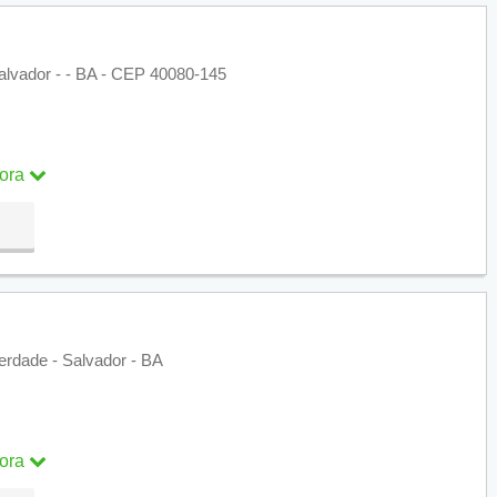
alvador - - BA - CEP 40080-145
ora
ra
erdade - Salvador - BA
ora