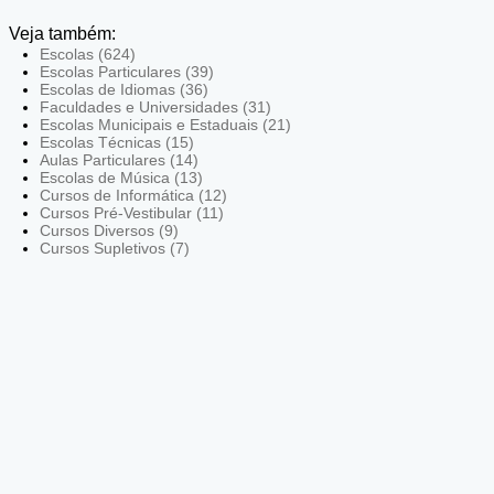
Veja também:
Escolas (624)
Escolas Particulares (39)
Escolas de Idiomas (36)
Faculdades e Universidades (31)
Escolas Municipais e Estaduais (21)
Escolas Técnicas (15)
Aulas Particulares (14)
Escolas de Música (13)
Cursos de Informática (12)
Cursos Pré-Vestibular (11)
Cursos Diversos (9)
Cursos Supletivos (7)