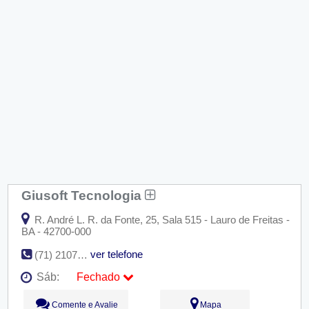
Giusoft Tecnologia
R. André L. R. da Fonte, 25, Sala 515 - Lauro de Freitas -
BA - 42700-000
ver telefone
(71) 2107-0330
Sáb:
Fechado
Seg:
09:00 - 18:00
Comente e Avalie
Mapa
Ter:
09:00 - 18:00