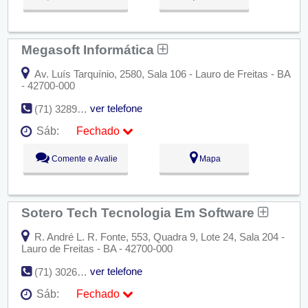
Qua:
09:00 - 18:00
Qui:
09:00 - 18:00
Sex:
09:00 - 18:00
Megasoft Informática
Sáb:
Fechado
Dom:
Fechado
Av. Luís Tarquínio, 2580, Sala 106 - Lauro de Freitas - BA
- 42700-000
ver telefone
(71) 3289-5900
Sáb:
Fechado
Seg:
09:00 - 18:00
Comente e Avalie
Mapa
Ter:
09:00 - 18:00
Qua:
09:00 - 18:00
Qui:
09:00 - 18:00
Sex:
09:00 - 18:00
Sotero Tech Tecnologia Em Software
Sáb:
Fechado
Dom:
Fechado
R. André L. R. Fonte, 553, Quadra 9, Lote 24, Sala 204 -
Lauro de Freitas - BA - 42700-000
ver telefone
(71) 3026-0076
Sáb:
Fechado