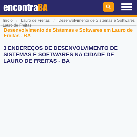
encontra
BA
/
/
Início
Lauro de Freitas
Desenvolvimento de Sistemas e Softwares
Lauro de Freitas
Desenvolvimento de Sistemas e Softwares em Lauro de
Freitas - BA
3 ENDEREÇOS DE DESENVOLVIMENTO DE
SISTEMAS E SOFTWARES NA CIDADE DE
LAURO DE FREITAS - BA