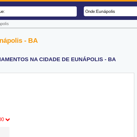
Eunápolis
ue:
Onde:
polis
nápolis - BA
NAMENTOS NA CIDADE DE EUNÁPOLIS - BA
00
:00