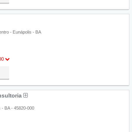
ntro - Eunápolis - BA
00
:00
sultoria
 - BA - 45820-000