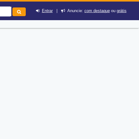
Entrar
|
Anuncie:
com destaque
ou
grátis