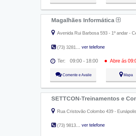
Qua:
09:00 - 18:00
Qui:
09:00 - 18:00
Sex:
09:00 - 18:00
Magalhães Informática
Sáb:
Fechado
Dom:
Fechado
Avenida Rui Barbosa 593 - 1º andar - Ce
ver telefone
(73) 3281-3033
●
Ter:
09:00 - 18:00
Abre ás 09:
Seg:
09:00 - 18:00
Comente e Avalie
Mapa
●
Ter:
09:00 - 18:00
Abre ás 09
Qua:
09:00 - 18:00
Qui:
09:00 - 18:00
Sex:
09:00 - 18:00
SETTCON-Treinamentos e Con
Sáb:
Fechado
Dom:
Fechado
Rua Cristovão Colombo 439 - Eunápolis
ver telefone
(73) 9813-5539