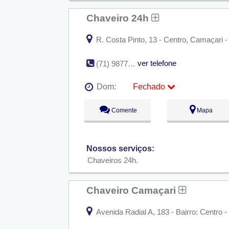
Chaveiro 24h
R. Costa Pinto, 13 - Centro, Camaçari -
ver telefone
(71) 98771-3108
Dom:
Fechado
Seg:
09:00 - 18:00
Comente
Mapa
Ter:
09:00 - 18:00
Qua:
09:00 - 18:00
Qui:
09:00 - 18:00
Sex:
09:00 - 18:00
Nossos serviços:
Sáb:
Fechado
Dom:
Fechado
Chaveiros 24h
Chaveiro Camaçari
Avenida Radial A, 183 - Bairro: Centro 