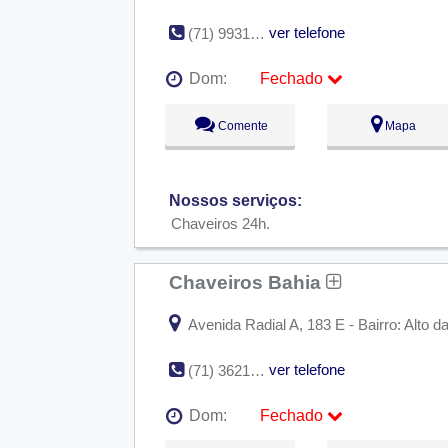
ver telefone
(71) 99318-8480
Dom:
Fechado
Seg:
09:00 - 18:00
Comente
Mapa
Ter:
09:00 - 18:00
Qua:
09:00 - 18:00
Qui:
09:00 - 18:00
Sex:
09:00 - 18:00
Nossos serviços:
Sáb:
Fechado
Dom:
Fechado
Chaveiros 24h
Chaveiros Bahia
Avenida Radial A, 183 E - Bairro: Alto 
ver telefone
(71) 3621-8485
Dom:
Fechado