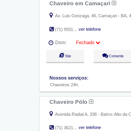
Sáb:
Fechado
Chaveiro em Camaçari
Dom:
Fechado
Av. Luis Gonzaga, 46, Camaçari - BA, 4
ver telefone
(71) 99314-5236
Dom:
Fechado
Seg:
09:00 - 18:00
Site
Comente
Ter:
09:00 - 18:00
Qua:
09:00 - 18:00
Qui:
09:00 - 18:00
Sex:
09:00 - 18:00
Nossos serviços:
Sáb:
Fechado
Dom:
Fechado
Chaveiros 24h
Chaveiro Pólo
Avenida Radial A, 336 - Bairro: Alto da
ver telefone
(71) 3621-5008