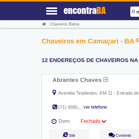
encontra
BA
O q
Chaveiros Bahia
Chaveiros em Camaçari - BA
12 ENDEREÇOS DE CHAVEIROS NA 
Abrantes Chaves
Avenida Tiradentes, KM 11 - Entrada de 
ver telefone
(71) 99956-4421
Dom:
Fechado
Seg:
09:00 - 18:00
Site
Comente
Ter:
09:00 - 18:00