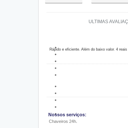
Qua:
09:00 - 18:00
Qui:
09:00 - 18:00
Sex:
09:00 - 18:00
Sáb:
Fechado
ULTIMAS AVALI
Dom:
Fechado
Rápido e eficiente. Além do baixo valor. 4 reai
Nossos serviços:
Chaveiros 24h