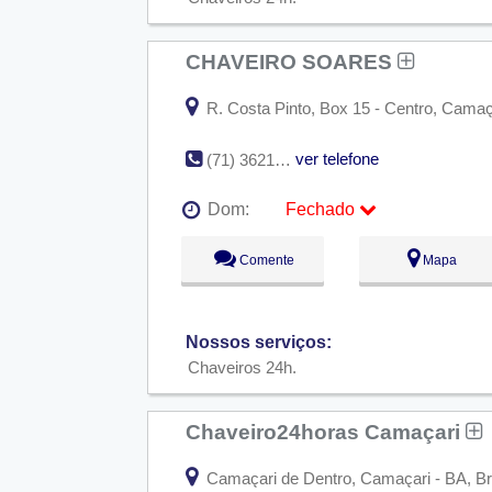
CHAVEIRO SOARES
R. Costa Pinto, Box 15 - Centro, Camaça
ver telefone
(71) 3621-3548
Dom:
Fechado
Seg:
09:00 - 18:00
Comente
Mapa
Ter:
09:00 - 18:00
Qua:
09:00 - 18:00
Qui:
09:00 - 18:00
Sex:
09:00 - 18:00
Nossos serviços:
Sáb:
Fechado
Dom:
Fechado
Chaveiros 24h
Chaveiro24horas Camaçari
Camaçari de Dentro, Camaçari - BA, Br