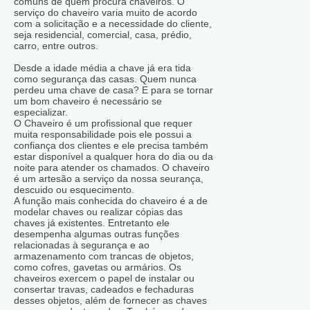
comuns de quem procura chaveiros. O
serviço do chaveiro varia muito de acordo
com a solicitação e a necessidade do cliente,
seja residencial, comercial, casa, prédio,
carro, entre outros.
Desde a idade média a chave já era tida
como segurança das casas. Quem nunca
perdeu uma chave de casa? E para se tornar
um bom chaveiro é necessário se
especializar.
O Chaveiro é um profissional que requer
muita responsabilidade pois ele possui a
confiança dos clientes e ele precisa também
estar disponível a qualquer hora do dia ou da
noite para atender os chamados. O chaveiro
é um artesão a serviço da nossa seurança,
descuido ou esquecimento.
A função mais conhecida do chaveiro é a de
modelar chaves ou realizar cópias das
chaves já existentes. Entretanto ele
desempenha algumas outras funções
relacionadas à segurança e ao
armazenamento com trancas de objetos,
como cofres, gavetas ou armários. Os
chaveiros exercem o papel de instalar ou
consertar travas, cadeados e fechaduras
desses objetos, além de fornecer as chaves