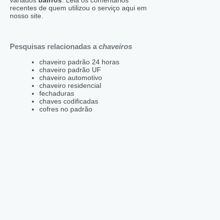
variados
bairros
. Leia os comentários
recentes de quem utilizou o serviço aqui em
nosso site.
Pesquisas relacionadas a
chaveiros
chaveiro padrão 24 horas
chaveiro padrão UF
chaveiro automotivo
chaveiro residencial
fechaduras
chaves codificadas
cofres no padrão