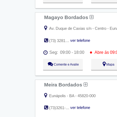
Qua:
09:00 - 18:00
Qui:
09:00 - 18:00
Sex:
09:00 - 18:00
Magayo Bordados
Sáb:
Fechado
Dom:
Fechado
Av. Duque de Caxias s/n - Centro - Eun
ver telefone
(73) 3281-6121
●
Seg:
09:00 - 18:00
Abre ás 09:
●
Seg:
09:00 - 18:00
Abre ás 09
Comente e Avalie
Mapa
Ter:
09:00 - 18:00
Qua:
09:00 - 18:00
Qui:
09:00 - 18:00
Sex:
09:00 - 18:00
Meira Bordados
Sáb:
Fechado
Dom:
Fechado
Eunápolis - BA - 45820-000
ver telefone
(73)3261-6404