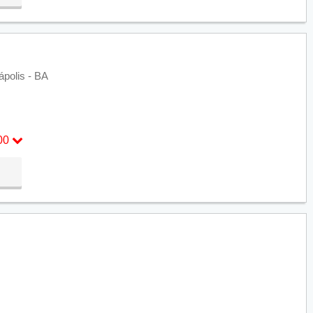
ápolis - BA
00
:00