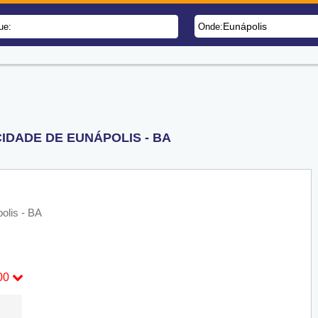
Eunápolis
ue:
Onde:
IDADE DE EUNÁPOLIS - BA
olis - BA
00
:00