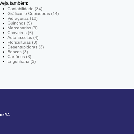
Veja também:
Contabilidade (34)
Gráficas e Copiadoras (14)
Vidraçarias (10)
Guinchos (9)
Marcenarias (9)
Chaveiros (6)
Auto Escolas (4)
Floriculturas (3)
Desentupidoras (3)
Bancos (3)
Cartórios (3)
Engenharia (3)
ntraBA