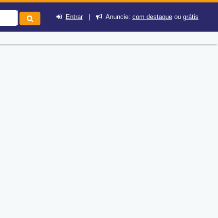
Entrar
|
Anuncie:
com destaque
ou
grátis