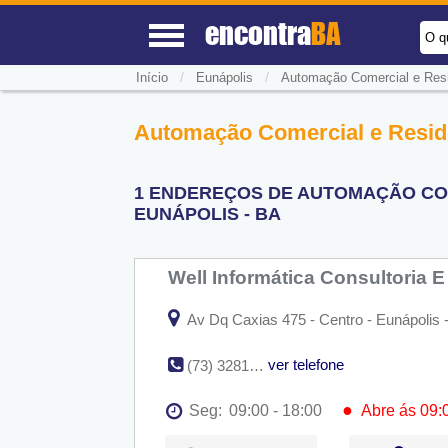
encontra
BA
O q
/
/
Início
Eunápolis
Automação Comercial e Resi
Automação Comercial e Resid
1 ENDEREÇOS DE AUTOMAÇÃO COM
EUNÁPOLIS - BA
Well Informática Consultoria
Av Dq Caxias 475 - Centro - Eunápolis 
ver telefone
(73) 3281-5323
●
Seg:
09:00 - 18:00
Abre ás 09:
●
Seg:
09:00 - 18:00
Abre ás 09