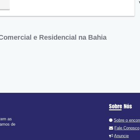
omercial e Residencial na Bahia
Sobre Nós
 tem as
Sobre o enco
 ramos de
Fale Conosco
Anuncie