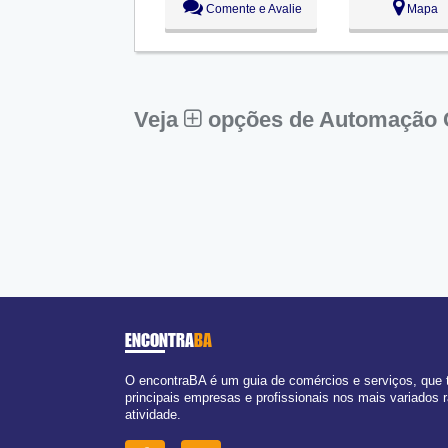
Comente e Avalie
Mapa
Ter:
09:00 - 18:00
Qua:
09:00 - 18:00
Qui:
09:00 - 18:00
Sex:
09:00 - 18:00
Sáb:
Fechado
Dom:
Fechado
Veja
opções de Automação C
ENCONTRA
BA
O encontraBA é um guia de comércios e serviços, que
principais empresas e profissionais nos mais variados
atividade.