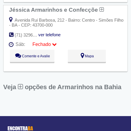
Sex:
09:00 - 18:00
Jéssica Armarinhos e Confecçõe
Sáb:
Fechado
Dom:
Fechado
Avenida Rui Barbosa, 212 - Bairro: Centro - Simões Filho
- BA - CEP: 43700-000
ver telefone
(71) 3296-4315
Sáb:
Fechado
Seg:
09:00 - 18:00
Comente e Avalie
Mapa
Ter:
09:00 - 18:00
Qua:
09:00 - 18:00
Qui:
09:00 - 18:00
Sex:
09:00 - 18:00
Sáb:
Fechado
Dom:
Fechado
Veja
opções de Armarinhos na Bahia
ENCONTRA
BA