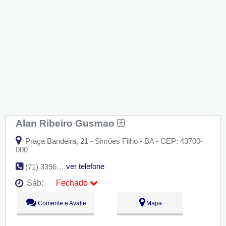
Alan Ribeiro Gusmao
Praça Bandeira, 21 - Simões Filho - BA - CEP: 43700-
000
ver telefone
(71) 3396-6735
Sáb:
Fechado
Seg:
09:00 - 18:00
Comente e Avalie
Mapa
Ter:
09:00 - 18:00
Qua:
09:00 - 18:00
Qui:
09:00 - 18:00