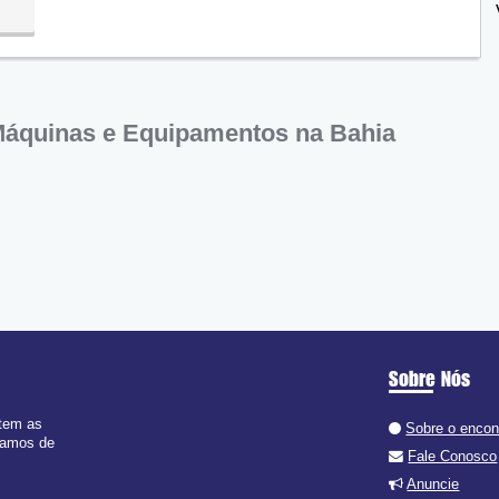
:00
Máquinas e Equipamentos na Bahia
Sobre Nós
 tem as
Sobre o enco
 ramos de
Fale Conosco
Anuncie