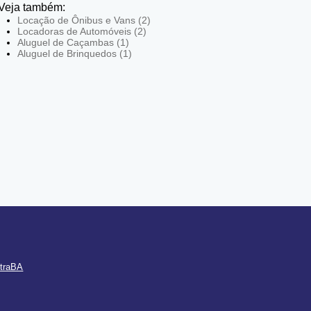
Veja também:
Locação de Ônibus e Vans (2)
Locadoras de Automóveis (2)
Aluguel de Caçambas (1)
Aluguel de Brinquedos (1)
ntraBA