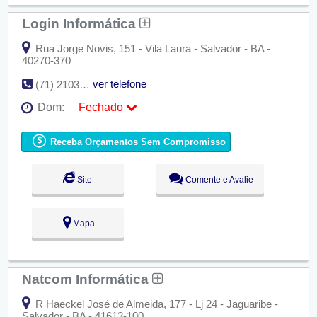
Sex:
09:00 - 18:00
Login Informática
Sáb:
Fechado
Dom:
Fechado
Rua Jorge Novis, 151 - Vila Laura - Salvador - BA -
40270-370
ver telefone
(71) 2103-7373
Dom:
Fechado
Seg:
09:00 - 18:00
Ter:
09:00 - 18:00
Receba Orçamentos Sem Compromisso
Qua:
09:00 - 18:00
Qui:
09:00 - 18:00
Sex:
09:00 - 18:00
Site
Comente e Avalie
Sáb:
Fechado
Dom:
Fechado
Mapa
Natcom Informática
R Haeckel José de Almeida, 177 - Lj 24 - Jaguaribe -
Salvador - BA - 41613-100