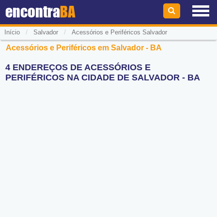
encontra
BA
/
/
Início
Salvador
Acessórios e Periféricos Salvador
Acessórios e Periféricos em Salvador - BA
4 ENDEREÇOS DE ACESSÓRIOS E
PERIFÉRICOS NA CIDADE DE SALVADOR - BA