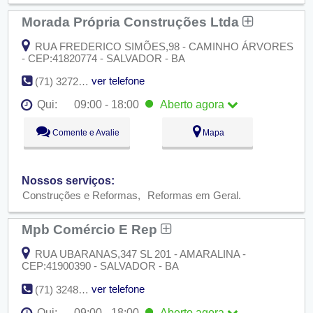
Morada Própria Construções Ltda
RUA FREDERICO SIMÕES,98 - CAMINHO ÁRVORES
- CEP:41820774 - SALVADOR - BA
ver telefone
(71) 3272-1917
Qui:
09:00 - 18:00
Aberto
agora
Seg:
09:00 - 18:00
Comente e Avalie
Mapa
Ter:
09:00 - 18:00
Qua:
09:00 - 18:00
Qui:
09:00 - 18:00
Aberto
agora
Sex:
09:00 - 18:00
Nossos serviços:
Sáb:
Fechado
Construções e Reformas
Reformas em Geral
Dom:
Fechado
Mpb Comércio E Rep
RUA UBARANAS,347 SL 201 - AMARALINA -
CEP:41900390 - SALVADOR - BA
ver telefone
(71) 3248-5783
Qui:
09:00 - 18:00
Aberto
agora