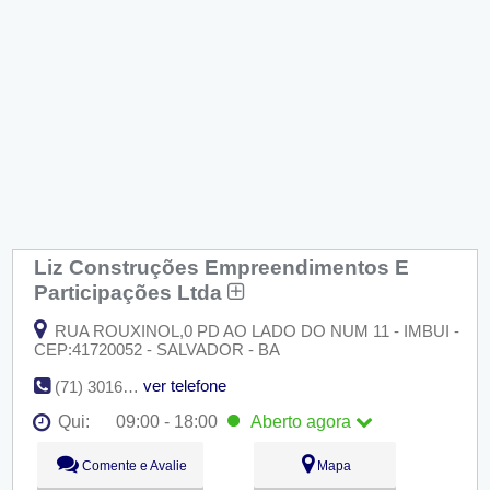
Liz Construções Empreendimentos E
Participações Ltda
RUA ROUXINOL,0 PD AO LADO DO NUM 11 - IMBUI -
CEP:41720052 - SALVADOR - BA
ver telefone
(71) 3016-0069
Qui:
09:00 - 18:00
Aberto
agora
Seg:
09:00 - 18:00
Comente e Avalie
Mapa
Ter:
09:00 - 18:00