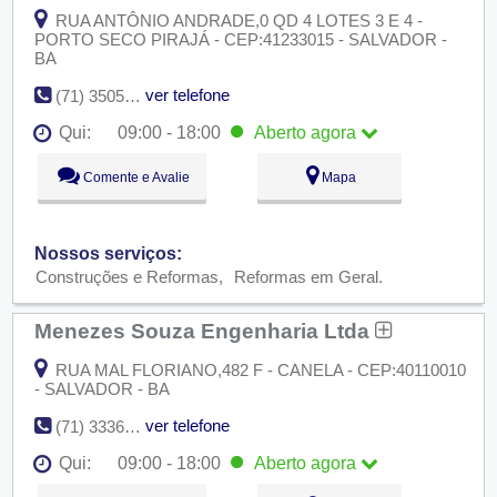
RUA ANTÔNIO ANDRADE,0 QD 4 LOTES 3 E 4 -
PORTO SECO PIRAJÁ - CEP:41233015 - SALVADOR -
BA
ver telefone
(71) 3505-6000
Qui:
09:00 - 18:00
Aberto
agora
Seg:
09:00 - 18:00
Comente e Avalie
Mapa
Ter:
09:00 - 18:00
Qua:
09:00 - 18:00
Qui:
09:00 - 18:00
Aberto
agora
Sex:
09:00 - 18:00
Nossos serviços:
Sáb:
Fechado
Construções e Reformas
Reformas em Geral
Dom:
Fechado
Menezes Souza Engenharia Ltda
RUA MAL FLORIANO,482 F - CANELA - CEP:40110010
- SALVADOR - BA
ver telefone
(71) 3336-4611
Qui:
09:00 - 18:00
Aberto
agora
Seg:
09:00 - 18:00