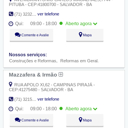
PITUBA - CEP:41800700 - SALVADOR - BA
ver telefone
(71) 3232-6054
Qui:
09:00 - 18:00
Aberto
agora
Seg:
09:00 - 18:00
Comente e Avalie
Mapa
Ter:
09:00 - 18:00
Qua:
09:00 - 18:00
Qui:
09:00 - 18:00
Aberto
agora
Sex:
09:00 - 18:00
Nossos serviços:
Sáb:
Fechado
Construções e Reformas
Reformas em Geral
Dom:
Fechado
Mazzafera & Irmão
RUA APOLO XI,62 - CAMPINAS PIRAJÁ -
CEP:41275480 - SALVADOR - BA
ver telefone
(71) 3215-9828
Qui:
09:00 - 18:00
Aberto
agora
Seg:
09:00 - 18:00
Comente e Avalie
Mapa
Ter:
09:00 - 18:00
Qua:
09:00 - 18:00