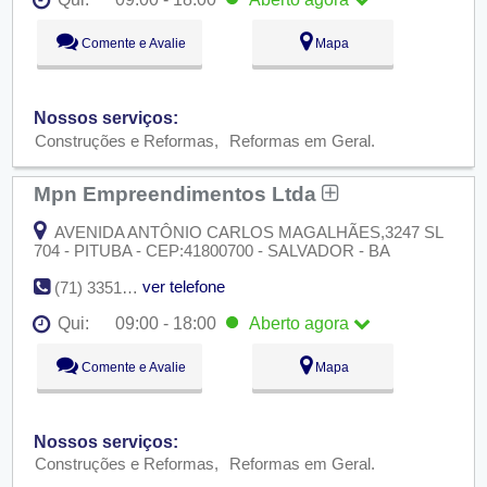
Seg:
09:00 - 18:00
Comente e Avalie
Mapa
Ter:
09:00 - 18:00
Qua:
09:00 - 18:00
Qui:
09:00 - 18:00
Aberto
agora
Sex:
09:00 - 18:00
Nossos serviços:
Sáb:
Fechado
Construções e Reformas
Reformas em Geral
Dom:
Fechado
Mpn Empreendimentos Ltda
AVENIDA ANTÔNIO CARLOS MAGALHÃES,3247 SL
704 - PITUBA - CEP:41800700 - SALVADOR - BA
ver telefone
(71) 3351-1564
Qui:
09:00 - 18:00
Aberto
agora
Seg:
09:00 - 18:00
Comente e Avalie
Mapa
Ter:
09:00 - 18:00
Qua:
09:00 - 18:00
Qui:
09:00 - 18:00
Aberto
agora
Sex:
09:00 - 18:00
Nossos serviços:
Sáb:
Fechado
Construções e Reformas
Reformas em Geral
Dom:
Fechado