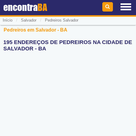
encontra
BA
/
/
Início
Salvador
Pedreiros Salvador
Pedreiros em Salvador - BA
195 ENDEREÇOS DE PEDREIROS NA CIDADE DE
SALVADOR - BA