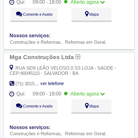
Qui:
09:00 - 18:00
Aberto
agora
Seg:
09:00 - 18:00
Comente e Avalie
Mapa
Ter:
09:00 - 18:00
Qua:
09:00 - 18:00
Qui:
09:00 - 18:00
Aberto
agora
Sex:
09:00 - 18:00
Nossos serviços:
Sáb:
Fechado
Construções e Reformas
Reformas em Geral
Dom:
Fechado
Mga Construções Ltda
RUA SEN LEÃO VELOSO,0 SS LOJA - SAÚDE -
CEP:40045115 - SALVADOR - BA
ver telefone
(71) 3015-3315
Qui:
09:00 - 18:00
Aberto
agora
Seg:
09:00 - 18:00
Comente e Avalie
Mapa
Ter:
09:00 - 18:00
Qua:
09:00 - 18:00
Qui:
09:00 - 18:00
Aberto
agora
Sex:
09:00 - 18:00
Nossos serviços:
Sáb:
Fechado
Construções e Reformas
Reformas em Geral
Dom:
Fechado