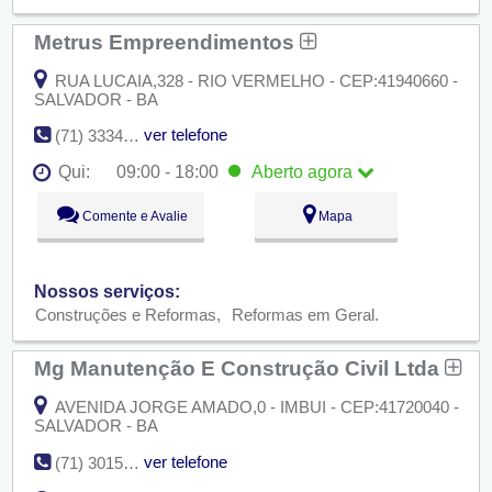
Metrus Empreendimentos
RUA LUCAIA,328 - RIO VERMELHO - CEP:41940660 -
SALVADOR - BA
ver telefone
(71) 3334-7987
Qui:
09:00 - 18:00
Aberto
agora
Seg:
09:00 - 18:00
Comente e Avalie
Mapa
Ter:
09:00 - 18:00
Qua:
09:00 - 18:00
Qui:
09:00 - 18:00
Aberto
agora
Sex:
09:00 - 18:00
Nossos serviços:
Sáb:
Fechado
Construções e Reformas
Reformas em Geral
Dom:
Fechado
Mg Manutenção E Construção Civil Ltda
AVENIDA JORGE AMADO,0 - IMBUI - CEP:41720040 -
SALVADOR - BA
ver telefone
(71) 3015-5792