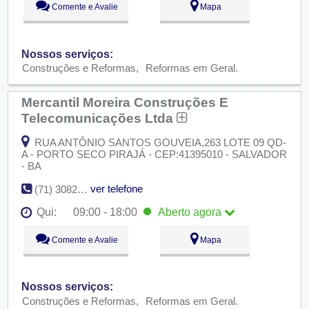
Comente e Avalie
Mapa
Ter:
09:00 - 18:00
Qua:
09:00 - 18:00
Qui:
09:00 - 18:00
Aberto
agora
Sex:
09:00 - 18:00
Nossos serviços:
Sáb:
Fechado
Construções e Reformas
Reformas em Geral
Dom:
Fechado
Mercantil Moreira Construções E
Telecomunicações Ltda
RUA ANTÔNIO SANTOS GOUVEIA,263 LOTE 09 QD-
A - PORTO SECO PIRAJÁ - CEP:41395010 - SALVADOR
- BA
ver telefone
(71) 3082-8500
Qui:
09:00 - 18:00
Aberto
agora
Seg:
09:00 - 18:00
Comente e Avalie
Mapa
Ter:
09:00 - 18:00
Qua:
09:00 - 18:00
Qui:
09:00 - 18:00
Aberto
agora
Sex:
09:00 - 18:00
Nossos serviços:
Sáb:
Fechado
Construções e Reformas
Reformas em Geral
Dom:
Fechado