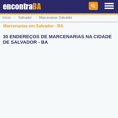
encontra
BA
/
/
Início
Salvador
Marcenarias Salvador
Marcenarias em Salvador - BA
30 ENDEREÇOS DE MARCENARIAS NA CIDADE
DE SALVADOR - BA