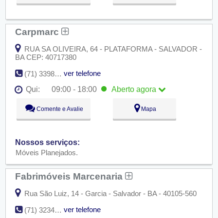
Qua:
09:00 - 18:00
Qui:
09:00 - 18:00
Aberto
agora
Sex:
09:00 - 18:00
Carpmarc
Sáb:
Fechado
Dom:
Fechado
RUA SA OLIVEIRA, 64 - PLATAFORMA - SALVADOR -
BA CEP: 40717380
ver telefone
(71) 3398-0657
Qui:
09:00 - 18:00
Aberto
agora
Seg:
09:00 - 18:00
Comente e Avalie
Mapa
Ter:
09:00 - 18:00
Qua:
09:00 - 18:00
Qui:
09:00 - 18:00
Aberto
agora
Sex:
09:00 - 18:00
Nossos serviços:
Sáb:
Fechado
Móveis Planejados
Dom:
Fechado
Fabrimóveis Marcenaria
Rua São Luiz, 14 - Garcia - Salvador - BA - 40105-560
ver telefone
(71) 3234-0763