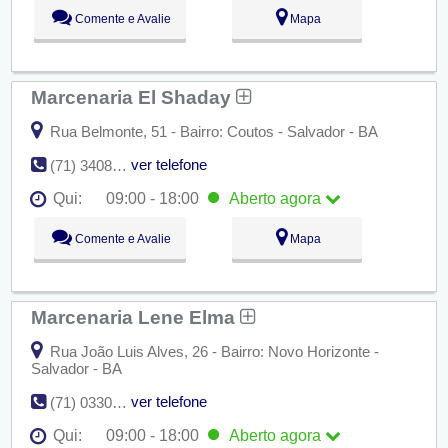
Seg:
09:00 - 18:00
Comente e Avalie
Mapa
Ter:
09:00 - 18:00
Qua:
09:00 - 18:00
Qui:
09:00 - 18:00
Aberto
agora
Sex:
09:00 - 18:00
Marcenaria El Shaday
Sáb:
Fechado
Dom:
Fechado
Rua Belmonte, 51 - Bairro: Coutos - Salvador - BA
ver telefone
(71) 3408-6437
Qui:
09:00 - 18:00
Aberto
agora
Seg:
09:00 - 18:00
Comente e Avalie
Mapa
Ter:
09:00 - 18:00
Qua:
09:00 - 18:00
Qui:
09:00 - 18:00
Aberto
agora
Sex:
09:00 - 18:00
Marcenaria Lene Elma
Sáb:
Fechado
Dom:
Fechado
Rua João Luis Alves, 26 - Bairro: Novo Horizonte -
Salvador - BA
ver telefone
(71) 0330-6371
Qui:
09:00 - 18:00
Aberto
agora