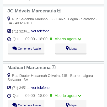
Dom:
Fechado
JG Móveis Marcenaria
Rua Saldanha Marinho, 52 - Caixa D´água - Salvador -
BA - 40323-010
ver telefone
(71) 3234-1818
Qui:
09:00 - 18:00
Aberto
agora
Seg:
09:00 - 18:00
Comente e Avalie
Mapa
Ter:
09:00 - 18:00
Qua:
09:00 - 18:00
Qui:
09:00 - 18:00
Aberto
agora
Sex:
09:00 - 18:00
Madeart Marcenaria
Sáb:
Fechado
Dom:
Fechado
Rua Doutor Hosannah Oliveira, 115 - Bairro: Itaigara -
Salvador- BA
ver telefone
(71) 3451-6386
Qui:
09:00 - 18:00
Aberto
agora
Seg:
09:00 - 18:00
Comente e Avalie
Mapa
Ter:
09:00 - 18:00