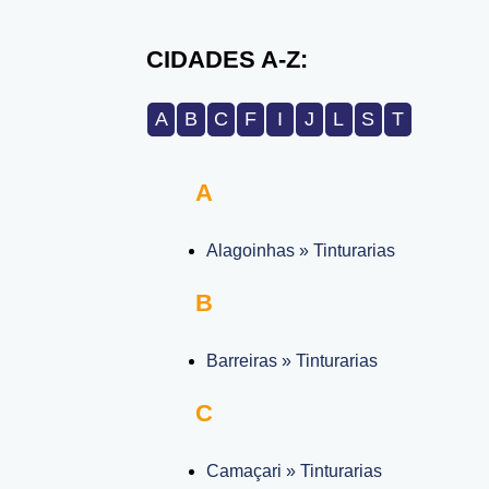
CIDADES A-Z:
A
B
C
F
I
J
L
S
T
A
Alagoinhas » Tinturarias
B
Barreiras » Tinturarias
C
Camaçari » Tinturarias