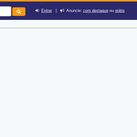
Entrar
|
Anuncie:
com destaque
ou
grátis