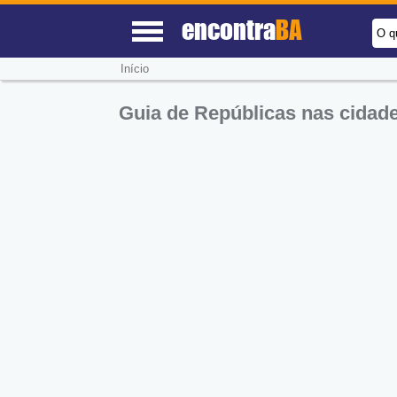
encontra
BA
O q
Início
Guia de Repúblicas nas cidad