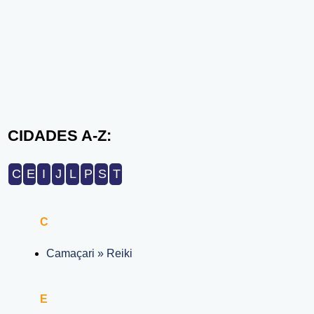
CIDADES A-Z:
C
E
I
J
L
P
S
T
C
Camaçari » Reiki
E