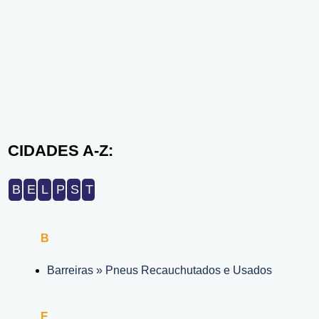
CIDADES A-Z:
B
E
L
P
S
T
B
Barreiras » Pneus Recauchutados e Usados
E