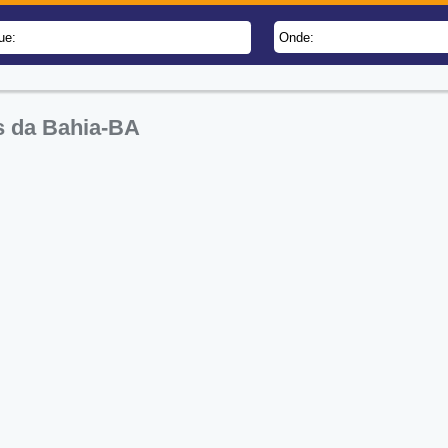
ue:
Onde:
s da Bahia-BA