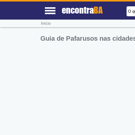
encontra
BA
O q
Início
Guia de Pafarusos nas cidade