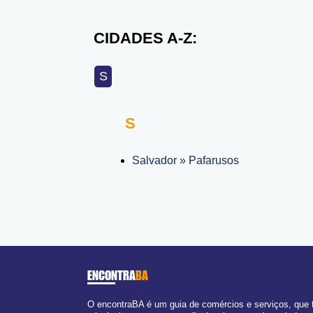
CIDADES A-Z:
S
S
Salvador » Pafarusos
ENCONTRA
BA
O encontraBA é um guia de comércios e serviços, que