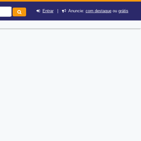
Entrar
|
Anuncie:
com destaque
ou
grátis