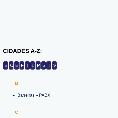
CIDADES A-Z:
B
C
E
F
I
L
P
S
T
V
B
Barreiras » PABX
C