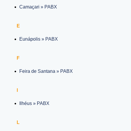
Camaçari » PABX
E
Eunápolis » PABX
F
Feira de Santana » PABX
I
Ilhéus » PABX
L