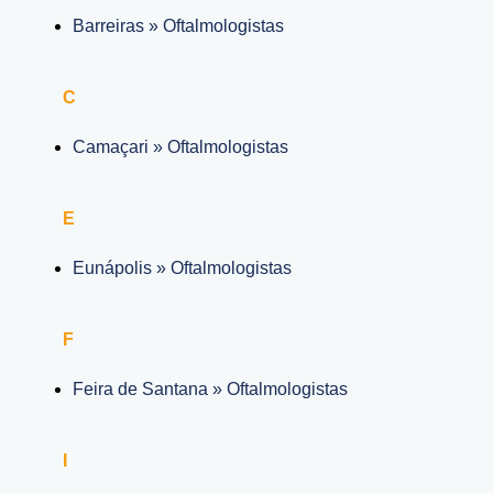
Barreiras » Oftalmologistas
C
Camaçari » Oftalmologistas
E
Eunápolis » Oftalmologistas
F
Feira de Santana » Oftalmologistas
I