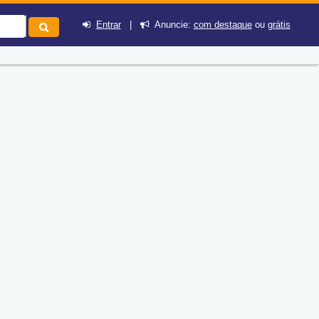
Entrar
|
Anuncie:
com destaque
ou
grátis