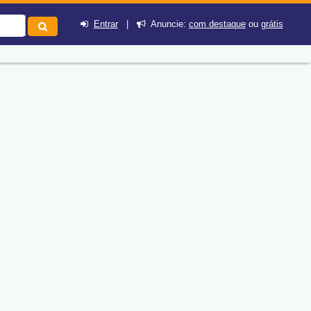
Entrar
|
Anuncie:
com destaque
ou
grátis