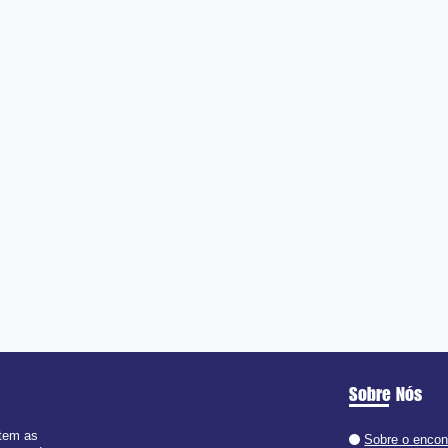
Sobre Nós
 tem as
Sobre o enco