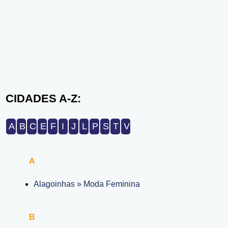
CIDADES A-Z:
A
B
C
E
F
I
J
L
P
S
T
V
A
Alagoinhas » Moda Feminina
B