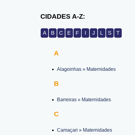
CIDADES A-Z:
A
B
C
E
F
I
J
L
S
T
A
Alagoinhas » Maternidades
B
Barreiras » Maternidades
C
Camaçari » Maternidades