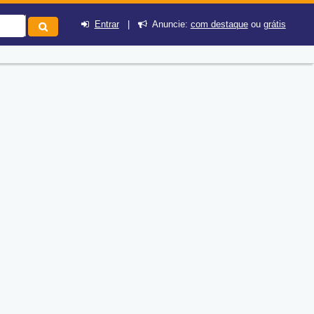
Entrar
|
Anuncie:
com destaque
ou
grátis