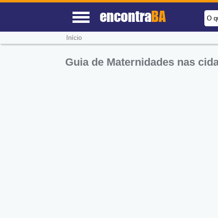
encontra
BA
O q
Início
Guia de Maternidades nas cid