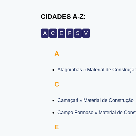
CIDADES A-Z:
A
C
E
F
S
V
A
Alagoinhas » Material de Construçã
C
Camaçari » Material de Construção
Campo Formoso » Material de Cons
E