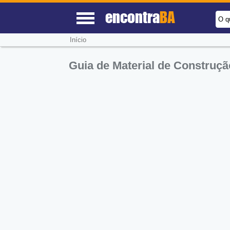
encontra
BA
O q
Início
Guia de Material de Construç