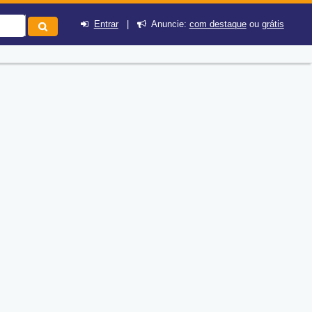
Entrar
|
Anuncie:
com destaque
ou
grátis