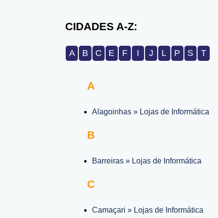
CIDADES A-Z:
A
B
C
E
F
I
J
L
P
S
T
A
Alagoinhas » Lojas de Informática
B
Barreiras » Lojas de Informática
C
Camaçari » Lojas de Informática