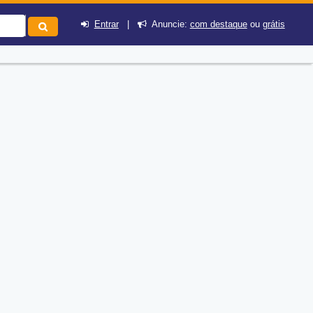
Entrar
|
Anuncie:
com destaque
ou
grátis